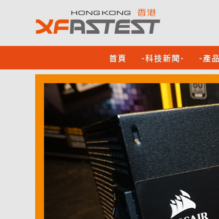
首頁
-科技新聞-
-產