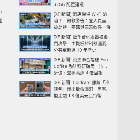
32GB 配置建議
，
[XF 新聞] 酒店機場 Wi-Fi 淪
加
陷！ 微軟警告：登入頁面可
被劫持，密碼與惡意軟件一併
中招
[XF 新聞] 數千台伺服器被後
門攻擊 主機板控制器漏洞部
分甚至超過 10 年歷史
[XF 新聞] 港澳聯合搗破 Fun
Coffee 咖啡科研騙局 涉款
近億‧聲稱高達 4 倍回報
[XF 新聞] Coldcard 離線「冷
錢包」爆出致命漏洞 黑客已
盜走逾 1.3 億美元比特幣