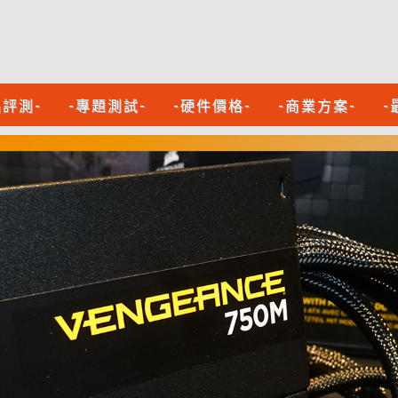
品評測-
-專題測試-
-硬件價格-
-商業方案-
-