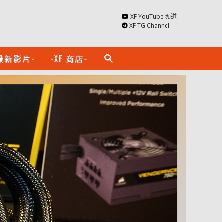
XF YouTube 頻道
XF TG Channel
最新影片-
-XF 商店-
search