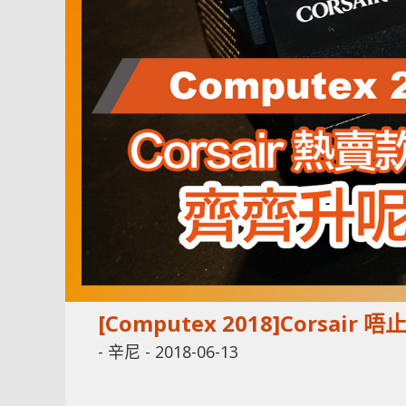
[Computex 2018]Corsai
-
辛尼
-
2018-06-13