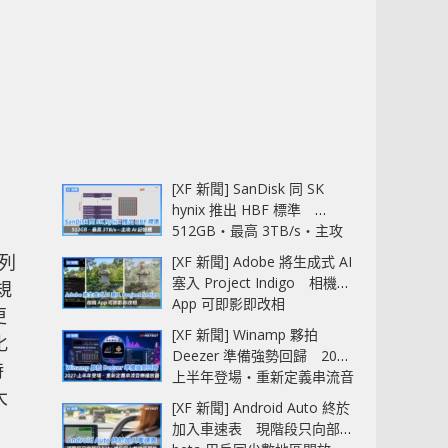
[XF 新聞] SanDisk 同 SK
hynix 推出 HBF 標準
512GB‧最高 3TB/s‧主攻
AI 記憶體
系列
[XF 新聞] Adobe 將生成式 AI
塞入 Project Indigo 相機
規
App 可即影即改相
更
[XF 新聞] Winamp 夥拍
化
Deezer 準備強勢回歸 2027
時
上半年登場‧重新定義串流音
大
樂播放器
[XF 新聞] Android Auto 終於
加入車速表 現階段只向部分