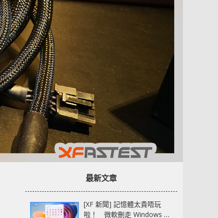
最新文章
[XF 新聞] 記憶體太貴唔玩
啦！ 微軟刪走 Windows 11