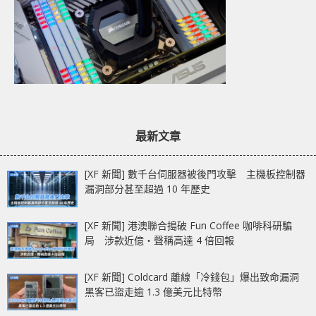
最新文章
[XF 新聞] 數千台伺服器被後門攻擊 主機板控制器
漏洞部分甚至超過 10 年歷史
[XF 新聞] 港澳聯合搗破 Fun Coffee 咖啡科研騙
局 涉款近億‧聲稱高達 4 倍回報
[XF 新聞] Coldcard 離線「冷錢包」爆出致命漏洞
黑客已盜走逾 1.3 億美元比特幣