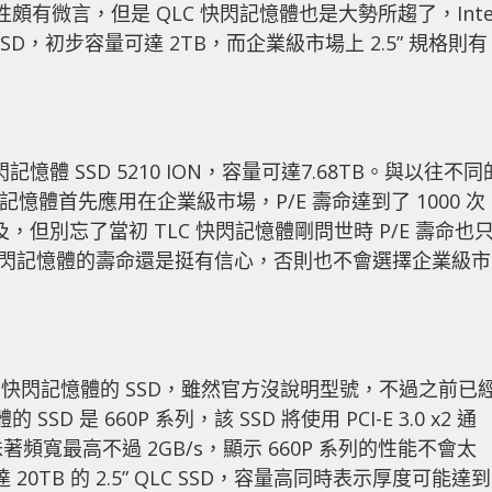
頗有微言，但是 QLC 快閃記憶體也是大勢所趨了，Inte
SSD，初步容量可達 2TB，而企業級市場上 2.5” 規格則有
閃記憶體 SSD 5210 ION，容量可達7.68TB。與以往不同
C 快閃記憶體首先應用在企業級市場，P/E 壽命達到了 1000 次
不及，但別忘了當初 TLC 快閃記憶體剛問世時 P/E 壽命也
C 快閃記憶體的壽命還是挺有信心，否則也不會選擇企業級市
LC 快閃記憶體的 SSD，雖然官方沒說明型號，不過之前已
 是 660P 系列，該 SSD 將使用 PCI-E 3.0 x2 通
2 意味著頻寬最高不過 2GB/s，顯示 660P 系列的性能不會太
20TB 的 2.5” QLC SSD，容量高同時表示厚度可能達到