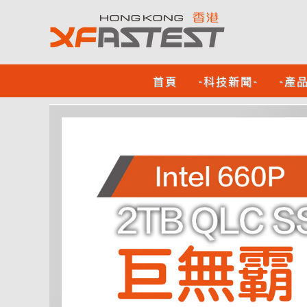
首頁
-科技新聞-
-產