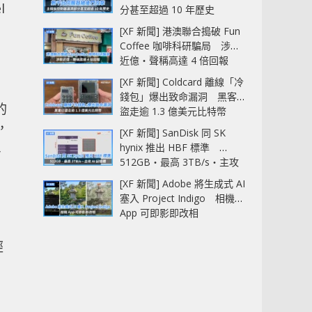
l
分甚至超過 10 年歷史
[XF 新聞] 港澳聯合搗破 Fun
Coffee 咖啡科研騙局 涉款
近億‧聲稱高達 4 倍回報
[XF 新聞] Coldcard 離線「冷
錢包」爆出致命漏洞 黑客已
的
盜走逾 1.3 億美元比特幣
，
[XF 新聞] SanDisk 同 SK
只
hynix 推出 HBF 標準
512GB‧最高 3TB/s‧主攻
AI 記憶體
[XF 新聞] Adobe 將生成式 AI
塞入 Project Indigo 相機
App 可即影即改相
經