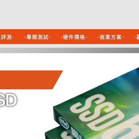
品評測-
-專題測試-
-硬件價格-
-商業方案-
-