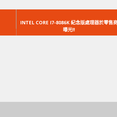
下
一
INTEL CORE I7-8086K 紀念版處理器於零售
篇
曝光!!
文
章：