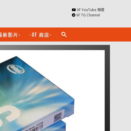
XF YouTube 頻道
XF TG Channel
最新影片-
-XF 商店-
search