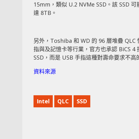
15mm，類似 U.2 NVMe SSD。該 SSD
達 8TB。
另外，Toshiba 和 WD 的 96 層堆疊
指與及記憶卡等行業，官方也承認 BiCS
SSD，而是 USB 手指這種對壽命要求不
資料來源
Intel
QLC
SSD