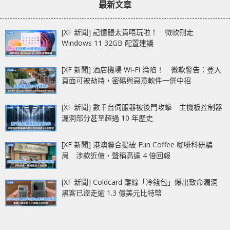
最新文章
[XF 新聞] 記憶體太貴唔玩啦！ 微軟刪走
Windows 11 32GB 配置建議
[XF 新聞] 酒店機場 Wi-Fi 淪陷！ 微軟警告：登入
頁面可被劫持，密碼與惡意軟件一併中招
[XF 新聞] 數千台伺服器被後門攻擊 主機板控制器
漏洞部分甚至超過 10 年歷史
[XF 新聞] 港澳聯合搗破 Fun Coffee 咖啡科研騙
局 涉款近億‧聲稱高達 4 倍回報
[XF 新聞] Coldcard 離線「冷錢包」爆出致命漏洞
黑客已盜走逾 1.3 億美元比特幣