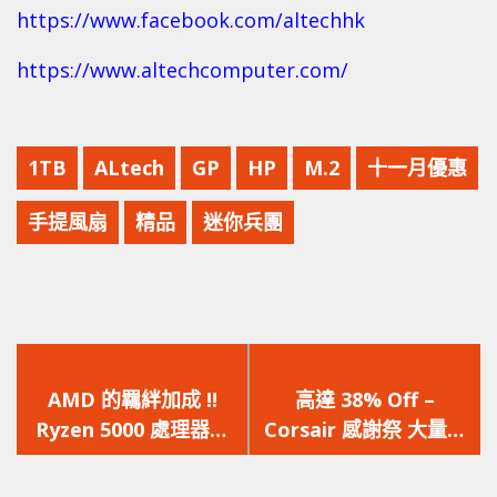
https://www.facebook.com/altechhk
https://www.altechcomputer.com/
1TB
ALtech
GP
HP
M.2
十一月優惠
手提風扇
精品
迷你兵團
上
下
一
一
AMD 的羈絆加成 !!
高達 38% Off –
篇
篇
Ryzen 5000 處理器配
Corsair 感謝祭 大量優
文
文
RX 6000 顯示卡，效能
惠等緊你 !!
章：
章：
爆升 11%