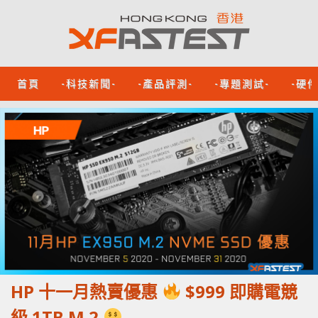
首頁
-科技新聞-
-產品評測-
-專題測試-
-硬
HP 十一月熱賣優惠
$999 即購電競
級 1TB M.2