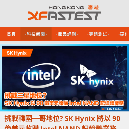
首頁
-科技新聞-
-產品評測-
-專題測試-
-硬
挑戰韓國一哥地位? SK Hynix 將以 90
億美元收購 Intel NAND 記憶體業務