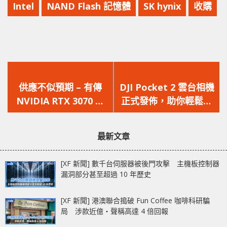
Intel
NAND Flash 記憶體
SK hynix
收購
上
下
一
一
供應不似預期 – 有傳
DJI Pocket 2 雲台相機
篇
篇
NVIDIA RTX 3070 的
正式發佈，助你輕鬆捕
文
文
供貨十分緊張
捉生活趣致片段
章：
章：
最新文章
[XF 新聞] 數千台伺服器被後門攻擊 主機板控制器
漏洞部分甚至超過 10 年歷史
[XF 新聞] 港澳聯合搗破 Fun Coffee 咖啡科研騙
局 涉款近億‧聲稱高達 4 倍回報