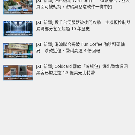
[XF 新聞] 酒店機場 Wi-Fi 淪陷！ 微軟警告：登入
頁面可被劫持，密碼與惡意軟件一併中招
[XF 新聞] 數千台伺服器被後門攻擊 主機板控制器
漏洞部分甚至超過 10 年歷史
[XF 新聞] 港澳聯合搗破 Fun Coffee 咖啡科研騙
局 涉款近億‧聲稱高達 4 倍回報
[XF 新聞] Coldcard 離線「冷錢包」爆出致命漏洞
黑客已盜走逾 1.3 億美元比特幣