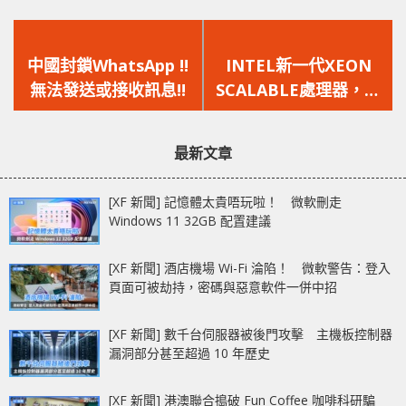
上
下
一
一
中國封鎖WhatsApp !!
INTEL新一代XEON
篇
篇
無法發送或接收訊息!!
SCALABLE處理器，擁
文
文
有更多核心數與更多選
章：
章：
擇
最新文章
[XF 新聞] 記憶體太貴唔玩啦！ 微軟刪走
Windows 11 32GB 配置建議
[XF 新聞] 酒店機場 Wi-Fi 淪陷！ 微軟警告：登入
頁面可被劫持，密碼與惡意軟件一併中招
[XF 新聞] 數千台伺服器被後門攻擊 主機板控制器
漏洞部分甚至超過 10 年歷史
[XF 新聞] 港澳聯合搗破 Fun Coffee 咖啡科研騙