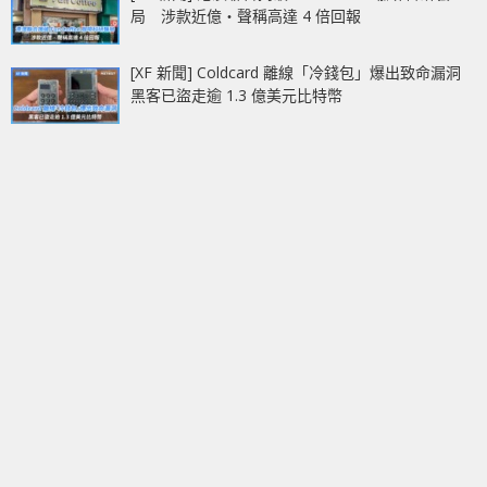
局 涉款近億‧聲稱高達 4 倍回報
[XF 新聞] Coldcard 離線「冷錢包」爆出致命漏洞
黑客已盜走逾 1.3 億美元比特幣