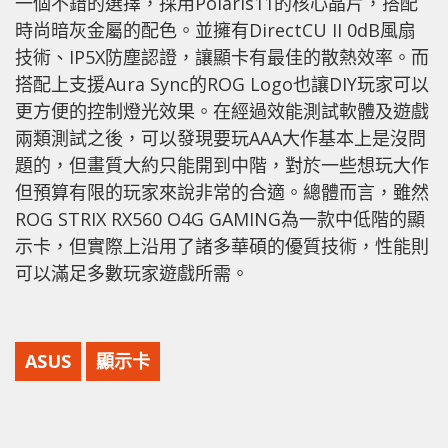
一個不錯的選擇，採用Polaris11的核心晶片，搭配
時尚暗灰金屬的配色。並擁有DirectCU II 0dB風扇
技術、IP5X防塵認證，讓顯卡有最佳的散熱效率。而
搭配上支援Aura Sync的ROG Logo也讓DIY玩家可以
更方便的控制燈光效果。在經過效能測試軟體及遊戲
兩類測試之後，可以發現要玩AAA大作基本上是沒問
題的，但畫質大約只能開到中階，對於一些想玩大作
但預算有限的玩家來說非常的合適。總體而言，雖然
ROG STRIX RX560 O4G GAMING為一款中低階的顯
示卡，但實際上沿用了諸多華碩的優質技術，性能則
可以滿足多數玩家遊戲所需。
ASUS
顯示卡