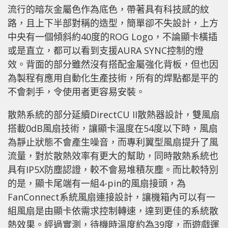
流行的暗灰金屬色作為底色，帶著具有科技感的紋
路，且上下半部對稱的造型，簡單卻不失設計，上方
中央有一個傾斜約40度的ROG Logo，不論顯卡橫插
或是直立，都可以看到支援AURA SYNC控制的燈
效。背面的部分雖然沒有搭配金屬強化背板，但也因
為製程有應用自動化生產技術，所有的焊點都是平的
不會刺手，令使用者更容易安裝。
散熱系統的部分延續DirectCU II散熱器設計，雙風扇
搭載0dB風扇技術，讓顯卡溫度在54度以下時，風扇
為靜止狀態不會產生噪音，而專利翼型風扇提升了風
流量，對於散熱效率有更大的幫助，同時散熱系統也
具有IP5X防塵認證，較不會易堆積灰塵。而比較特別
的是，顯卡尾端有一組4-pin的風扇接頭，為
FanConnect系統風扇連接設計，讓機箱內可以有一
組風扇是由顯卡依需求控制轉速，達到更佳的系統散
熱效果。經過實測，待機時溫度約為39度，而遊戲運