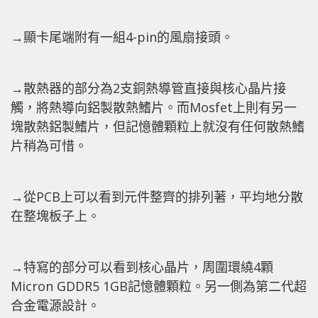
→顯卡尾端附有一組4-pin的風扇接頭。
→散熱器的部分為2支銅熱導管直接與核心晶片接
觸，將熱導向鋁製散熱鰭片。而Mosfet上則有另一
塊散熱鋁製鰭片，但記憶體顆粒上就沒有任何散熱鰭
片稍為可惜。
→從PCB上可以看到元件整齊的排列著，平均地分散
在整塊板子上。
→特寫的部分可以看到核心晶片，周圍環繞4顆
Micron GDDR5 1GB記憶體顆粒。另一側為第二代超
合金電源設計。