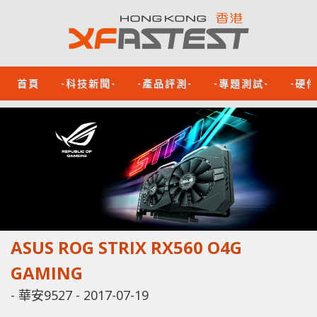
首頁
-科技新聞-
-產品評測-
-專題測試-
-硬
ASUS ROG STRIX RX560 O4G
GAMING
-
華安9527
-
2017-07-19