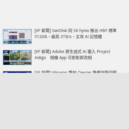
[XF 新聞] SanDisk 同 SK hynix 推出 HBF 標準
512GB‧最高 3TB/s‧主攻 AI 記憶體
[XF 新聞] Adobe 將生成式 AI 塞入 Project
Indigo 相機 App 可即影即改相
[XF 新聞] Winamp 夥拍 Deezer 準備強勢回歸
2027 上半年登場‧重新定義串流音樂播放器
[XF 新聞] Android Auto 終於加入車速表 現階段只
向部分 beta 用戶同少數地區開放
[XF 新聞] NVIDIA Rubin 架構曝光 Vera Rubin 平
台劍指 5 倍 Blackwell 算力