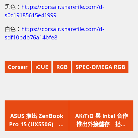
黑色：
https://corsair.sharefile.com/d-
s0c19185615e41999
白色：
https://corsair.sharefile.com/d-
sdf10bdb76a14bfe8
Corsair
iCUE
RGB
SPEC-OMEGA RGB
上
下
一
一
ASUS 推出 ZenBook
AKiTiO 與 Intel 合作
篇
篇
Pro 15 (UX550G) 超
推出外接儲存 搭載
文
文
薄機身搭載Core i9 和
Intel Optane 905P