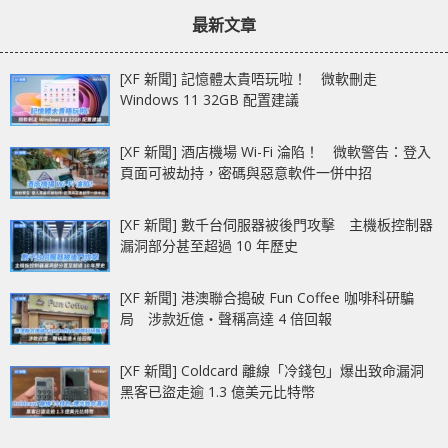
章：
章：
GTX 1050 Ti
SSD Thunderbolt 3介
最新文章
面
[XF 新聞] 記憶體太貴唔玩啦！ 微軟刪走
Windows 11 32GB 配置建議
[XF 新聞] 酒店機場 Wi-Fi 淪陷！ 微軟警告：登入
頁面可被劫持，密碼與惡意軟件一併中招
[XF 新聞] 數千台伺服器被後門攻擊 主機板控制器
漏洞部分甚至超過 10 年歷史
[XF 新聞] 港澳聯合搗破 Fun Coffee 咖啡科研騙
局 涉款近億‧聲稱高達 4 倍回報
[XF 新聞] Coldcard 離線「冷錢包」爆出致命漏洞
黑客已盜走逾 1.3 億美元比特幣