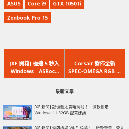
ASUS
Core i9
GTX 1050Ti
Zenbook Pro 15
上
下
一
一
[XF 開箱] 極速 5 秒入
Corsair 發佈全新
篇
篇
Windows ASRock
SPEC-OMEGA RGB 主
文
文
DeskMini 310 慳電又
機殼
章：
章：
慳位
最新文章
[XF 新聞] 記憶體太貴唔玩啦！ 微軟刪走
Windows 11 32GB 配置建議
[XF 新聞] 酒店機場 Wi-Fi 淪陷！ 微軟警告：登入