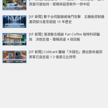
頁面可被劫持，密碼與惡意軟件一併中招
[XF 新聞] 數千台伺服器被後門攻擊 主機板控制器
漏洞部分甚至超過 10 年歷史
[XF 新聞] 港澳聯合搗破 Fun Coffee 咖啡科研騙
局 涉款近億‧聲稱高達 4 倍回報
[XF 新聞] Coldcard 離線「冷錢包」爆出致命漏洞
黑客已盜走逾 1.3 億美元比特幣