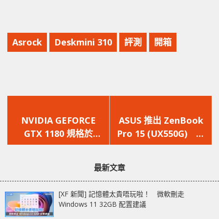
Asrock
Deskmini 310
評測
開箱
上
下
一
一
NVIDIA GEFORCE
ASUS 推出 ZenBook
篇
篇
GTX 1180 規格於
Pro 15 (UX550G) 超
文
文
TECHPOWERUP 資料
薄機身搭載Core i9 和
章：
章：
庫曝光
GTX 1050 Ti
最新文章
[XF 新聞] 記憶體太貴唔玩啦！ 微軟刪走
Windows 11 32GB 配置建議