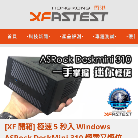
首頁
-科技新聞-
-產品評測-
-專題測試-
-硬
[XF 開箱] 極速 5 秒入 Windows
ASRock DeskMini 310 慳電又慳位