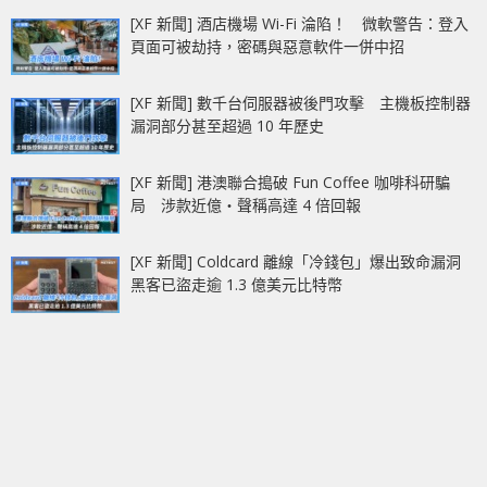
[XF 新聞] 酒店機場 Wi-Fi 淪陷！ 微軟警告：登入
頁面可被劫持，密碼與惡意軟件一併中招
[XF 新聞] 數千台伺服器被後門攻擊 主機板控制器
漏洞部分甚至超過 10 年歷史
[XF 新聞] 港澳聯合搗破 Fun Coffee 咖啡科研騙
局 涉款近億‧聲稱高達 4 倍回報
[XF 新聞] Coldcard 離線「冷錢包」爆出致命漏洞
黑客已盜走逾 1.3 億美元比特幣