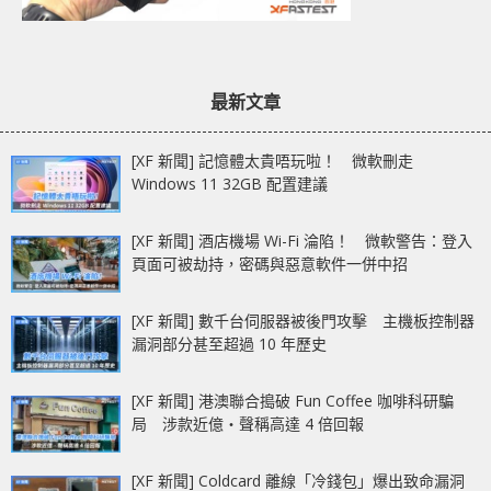
最新文章
[XF 新聞] 記憶體太貴唔玩啦！ 微軟刪走
Windows 11 32GB 配置建議
[XF 新聞] 酒店機場 Wi-Fi 淪陷！ 微軟警告：登入
頁面可被劫持，密碼與惡意軟件一併中招
[XF 新聞] 數千台伺服器被後門攻擊 主機板控制器
漏洞部分甚至超過 10 年歷史
[XF 新聞] 港澳聯合搗破 Fun Coffee 咖啡科研騙
局 涉款近億‧聲稱高達 4 倍回報
[XF 新聞] Coldcard 離線「冷錢包」爆出致命漏洞