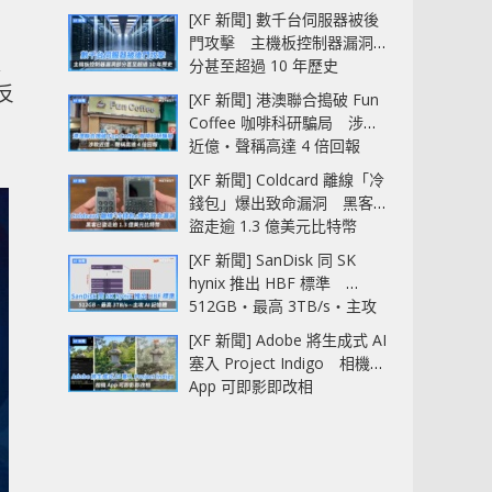
[XF 新聞] 數千台伺服器被後
門攻擊 主機板控制器漏洞部
分甚至超過 10 年歷史
反
[XF 新聞] 港澳聯合搗破 Fun
Coffee 咖啡科研騙局 涉款
近億‧聲稱高達 4 倍回報
[XF 新聞] Coldcard 離線「冷
錢包」爆出致命漏洞 黑客已
盜走逾 1.3 億美元比特幣
[XF 新聞] SanDisk 同 SK
hynix 推出 HBF 標準
512GB‧最高 3TB/s‧主攻
AI 記憶體
[XF 新聞] Adobe 將生成式 AI
塞入 Project Indigo 相機
App 可即影即改相