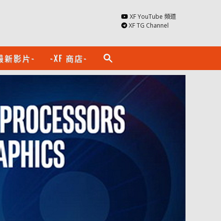
XF YouTube 頻道
XF TG Channel
最新影片-
-XF 商店-
search