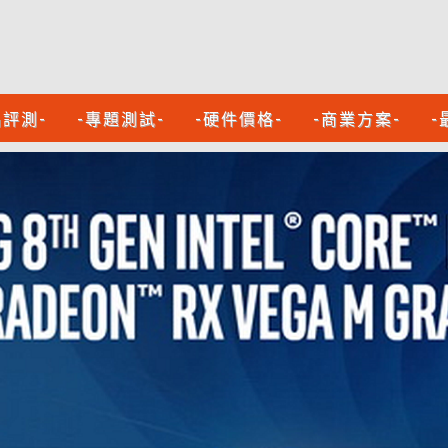
品評測-
-專題測試-
-硬件價格-
-商業方案-
-