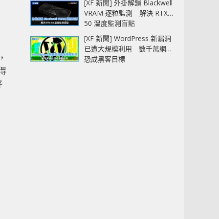
[XF 新聞] 外掛解鎖 Blackwell
VRAM 逐粒監測 解決 RTX
50 溫度監測盲點
[XF 新聞] WordPress 新漏洞
已遭大規模利用 數千萬網站
，
恐成黑客目標
得
好