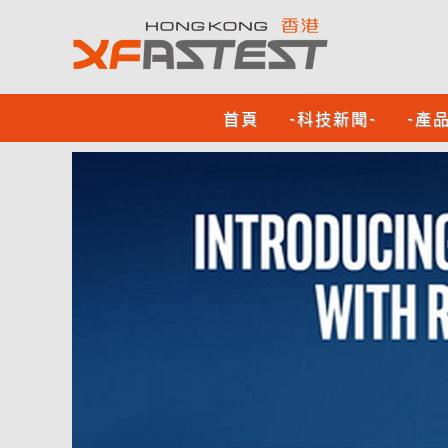
首頁
-科技新聞-
-產