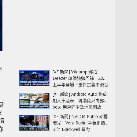
霸
[XF 新聞] Winamp 夥拍
Deezer 準備強勢回歸 2027
上半年登場‧重新定義串流音
樂播放器
[XF 新聞] Android Auto 終於
加入車速表 現階段只向部分
曝
beta 用戶同少數地區開放
立
[XF 新聞] NVIDIA Rubin 架構
久還
曝光 Vera Rubin 平台劍指
亦
5 倍 Blackwell 算力