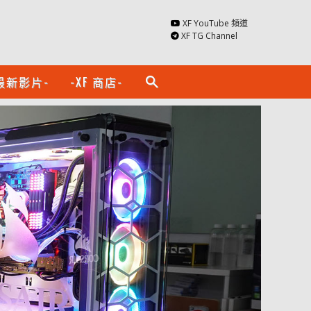
XF YouTube 頻道
XF TG Channel
最新影片-
-XF 商店-
search