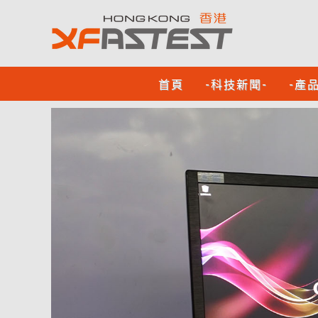
首頁
-科技新聞-
-產