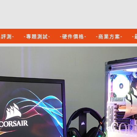
品評測-
-專題測試-
-硬件價格-
-商業方案-
-