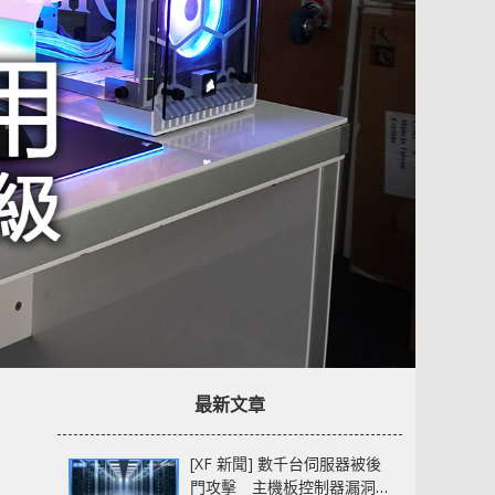
最新文章
[XF 新聞] 數千台伺服器被後
門攻擊 主機板控制器漏洞部