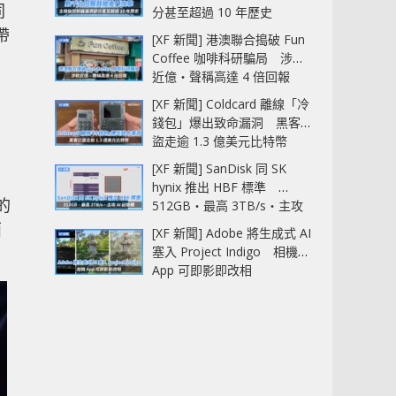
同
分甚至超過 10 年歷史
帶
[XF 新聞] 港澳聯合搗破 Fun
Coffee 咖啡科研騙局 涉款
近億‧聲稱高達 4 倍回報
[XF 新聞] Coldcard 離線「冷
錢包」爆出致命漏洞 黑客已
盜走逾 1.3 億美元比特幣
[XF 新聞] SanDisk 同 SK
hynix 推出 HBF 標準
的
512GB‧最高 3TB/s‧主攻
AI 記憶體
面
[XF 新聞] Adobe 將生成式 AI
塞入 Project Indigo 相機
App 可即影即改相