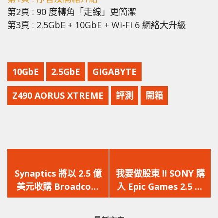
第2頁 : 90 度轉角「走線」更簡潔
第3頁 : 2.5GbE + 10GbE + Wi-Fi 6 網絡大升級
10GbE
2.5GbE
GIGABYTE
Z490 AORUS XTREME
評測
開箱
上
下
一
一
Synaptics 將以 2.5 億
我要做股東 !! SONY 購
篇
篇
美元收購 Broadcom
入 Epic Games 2.5 億
文
文
的無線物聯網業務
美元股份，以加強合作
章：
章：
關係