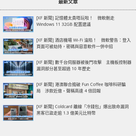
最新文章
[XF 新聞] 記憶體太貴唔玩啦！ 微軟刪走
Windows 11 32GB 配置建議
[XF 新聞] 酒店機場 Wi-Fi 淪陷！ 微軟警告：登入
頁面可被劫持，密碼與惡意軟件一併中招
[XF 新聞] 數千台伺服器被後門攻擊 主機板控制器
漏洞部分甚至超過 10 年歷史
[XF 新聞] 港澳聯合搗破 Fun Coffee 咖啡科研騙
局 涉款近億‧聲稱高達 4 倍回報
[XF 新聞] Coldcard 離線「冷錢包」爆出致命漏洞
黑客已盜走逾 1.3 億美元比特幣