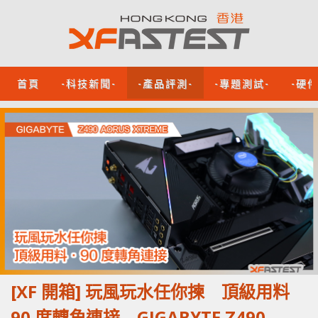
首頁
-科技新聞-
-產品評測-
-專題測試-
-硬
[XF 開箱] 玩風玩水任你揀 頂級用料
90 度轉角連接 GIGABYTE Z490