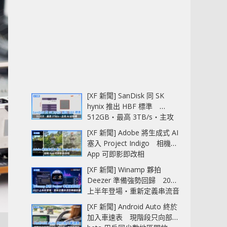
[XF 新聞] SanDisk 同 SK
hynix 推出 HBF 標準
512GB‧最高 3TB/s‧主攻
AI 記憶體
[XF 新聞] Adobe 將生成式 AI
塞入 Project Indigo 相機
App 可即影即改相
[XF 新聞] Winamp 夥拍
Deezer 準備強勢回歸 2027
上半年登場‧重新定義串流音
樂播放器
[XF 新聞] Android Auto 終於
加入車速表 現階段只向部分