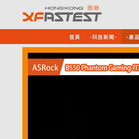
首頁
-科技新聞-
-產