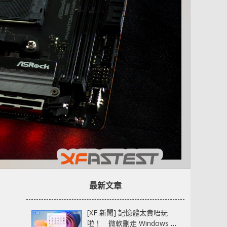
最新文章
[XF 新聞] 記憶體太貴唔玩
啦！ 微軟刪走 Windows 11