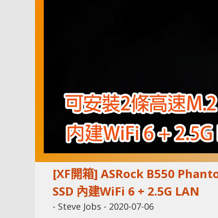
[XF開箱] ASRock B550 Phan
SSD 內建WiFi 6 + 2.5G LAN
-
Steve Jobs
-
2020-07-06