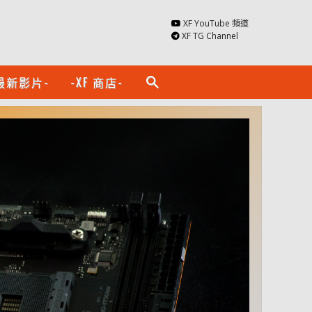
XF YouTube 頻道
XF TG Channel
最新影片-
-XF 商店-
search