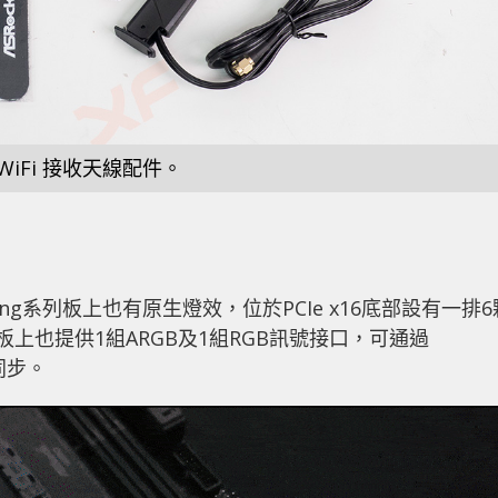
WiFi 接收天線配件。
作為Gaming系列板上也有原生燈效，位於PCIe x16底部設有一排
上也提供1組ARGB及1組RGB訊號接口，可通過
行同步。