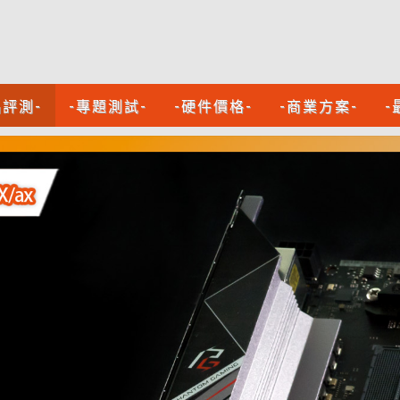
品評測-
-專題測試-
-硬件價格-
-商業方案-
-