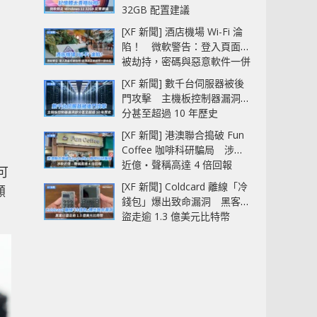
32GB 配置建議
[XF 新聞] 酒店機場 Wi-Fi 淪
陷！ 微軟警告：登入頁面可
被劫持，密碼與惡意軟件一併
中招
[XF 新聞] 數千台伺服器被後
門攻擊 主機板控制器漏洞部
分甚至超過 10 年歷史
[XF 新聞] 港澳聯合搗破 Fun
Coffee 咖啡科研騙局 涉款
近億‧聲稱高達 4 倍回報
可
[XF 新聞] Coldcard 離線「冷
顧
錢包」爆出致命漏洞 黑客已
盜走逾 1.3 億美元比特幣