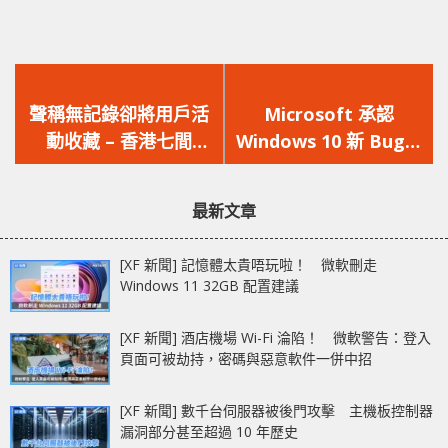
上
下
一
一
聲稱無記錄卻將用戶活
Microsoft 承認
篇
篇
動收藏 – 香港七間
Windows 10 新 Bug：
文
文
VPN 供應商讓 2 千萬
錯誤顯示沒有網絡連接
章：
章：
用戶隱私曝露在網上
最新文章
[XF 新聞] 記憶體太貴唔玩啦！ 微軟刪走
Windows 11 32GB 配置建議
[XF 新聞] 酒店機場 Wi-Fi 淪陷！ 微軟警告：登入
頁面可被劫持，密碼與惡意軟件一併中招
[XF 新聞] 數千台伺服器被後門攻擊 主機板控制器
漏洞部分甚至超過 10 年歷史