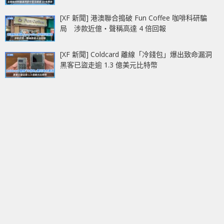
[XF 新聞] 港澳聯合搗破 Fun Coffee 咖啡科研騙
局 涉款近億‧聲稱高達 4 倍回報
[XF 新聞] Coldcard 離線「冷錢包」爆出致命漏洞
黑客已盜走逾 1.3 億美元比特幣