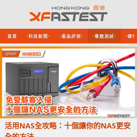
首頁
-科技新聞-
-產品評測-
-專題測試-
-硬
活用NAS全攻略：十個讓你的NAS更安
全的方法