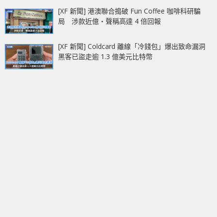
[XF 新聞] 港澳聯合搗破 Fun Coffee 咖啡科研騙
局 涉款近億‧聲稱高達 4 倍回報
[XF 新聞] Coldcard 離線「冷錢包」爆出致命漏洞
黑客已盜走逾 1.3 億美元比特幣