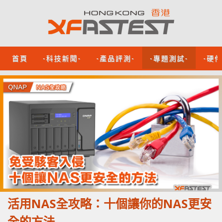
首頁
-科技新聞-
-產品評測-
-專題測試-
-硬
活用NAS全攻略：十個讓你的NAS更安
全的方法