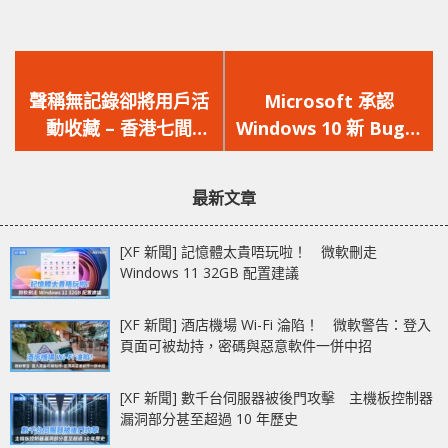
上
下
一
一
聲稱無記錄卻將用戶活
Microsoft 承認
篇
篇
動收藏 – 香港七間
Windows 10 新 Bug：
文
文
VPN 供應商讓 2 千萬
錯誤顯示沒有網絡連接
章：
章：
用戶隱私曝露在網上
最新文章
[XF 新聞] 記憶體太貴唔玩啦！ 微軟刪走
Windows 11 32GB 配置建議
[XF 新聞] 酒店機場 Wi-Fi 淪陷！ 微軟警告：登入
頁面可被劫持，密碼與惡意軟件一併中招
[XF 新聞] 數千台伺服器被後門攻擊 主機板控制器
漏洞部分甚至超過 10 年歷史