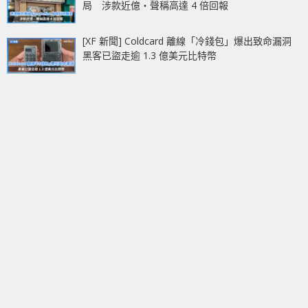
局 涉款近億‧聲稱高達 4 倍回報
[XF 新聞] Coldcard 離線「冷錢包」爆出致命漏洞
黑客已盜走逾 1.3 億美元比特幣