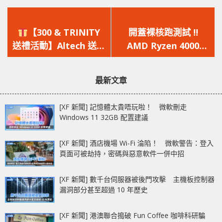
上
下
一
一
【300 & TRINITY
開蓋裸核跑測試 !!
篇
篇
送禮活動】Altech 送你
AMD Ryzen 4000
文
文
三位一體模組化電競滑
APU 無散熱順跑
章：
章：
鼠
「Crysis」遊戲測試
最新文章
[XF 新聞] 記憶體太貴唔玩啦！ 微軟刪走
Windows 11 32GB 配置建議
[XF 新聞] 酒店機場 Wi-Fi 淪陷！ 微軟警告：登入
頁面可被劫持，密碼與惡意軟件一併中招
[XF 新聞] 數千台伺服器被後門攻擊 主機板控制器
漏洞部分甚至超過 10 年歷史
[XF 新聞] 港澳聯合搗破 Fun Coffee 咖啡科研騙