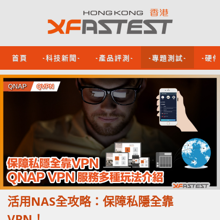
首頁
-科技新聞-
-產品評測-
-專題測試-
-硬
活用NAS全攻略：保障私隱全靠
VPN！