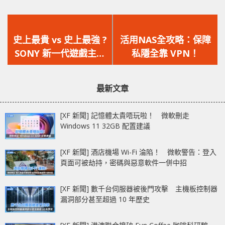
上
下
一
一
史上最貴 vs 史上最強 ?
活用NAS全攻略：保障
篇
篇
SONY 新一代遊戲主機
私隱全靠 VPN！
文
文
PlayStation 5 售價意
章：
章：
外曝光
最新文章
[XF 新聞] 記憶體太貴唔玩啦！ 微軟刪走
Windows 11 32GB 配置建議
[XF 新聞] 酒店機場 Wi-Fi 淪陷！ 微軟警告：登入
頁面可被劫持，密碼與惡意軟件一併中招
[XF 新聞] 數千台伺服器被後門攻擊 主機板控制器
漏洞部分甚至超過 10 年歷史