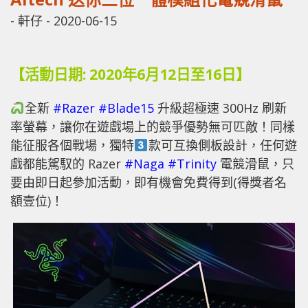
-
軒仔
-
2020-06-15
【活動日期: 2020年6月12日至16日】
全新
#
Razer
#
Blade15
升級超極速 300Hz 刷新
率螢幕，讓你在遊戲場上的競爭優勢無可匹敵！同樣
能征服各個戰場，獨特
款可互換側板設計，任何遊
戲都能駕馭的 Razer
#
Naga
#
Trinity
電競滑鼠，只
要由即日起參加活動，即有機會免費得到(得獎者名
額壹位)！