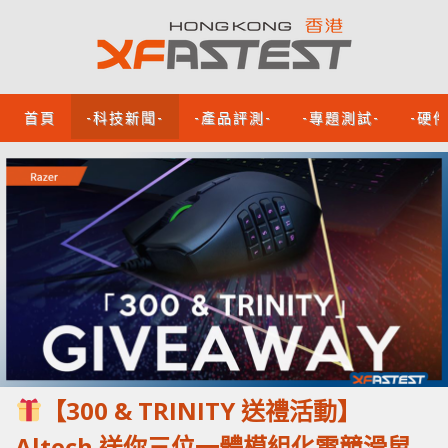
首頁
-科技新聞-
-產品評測-
-專題測試-
-硬
【300 & TRINITY 送禮活動】
Altech 送你三位一體模組化電競滑鼠