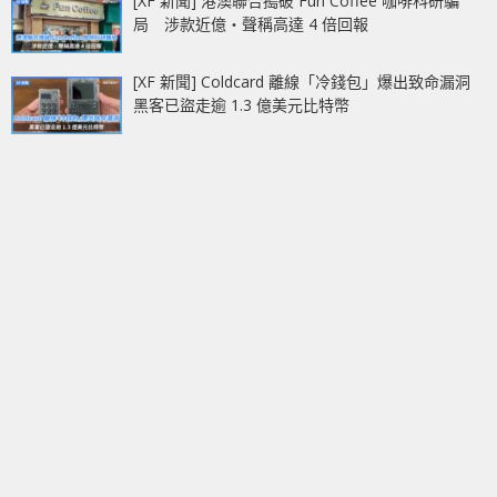
[XF 新聞] 港澳聯合搗破 Fun Coffee 咖啡科研騙
局 涉款近億‧聲稱高達 4 倍回報
[XF 新聞] Coldcard 離線「冷錢包」爆出致命漏洞
黑客已盜走逾 1.3 億美元比特幣