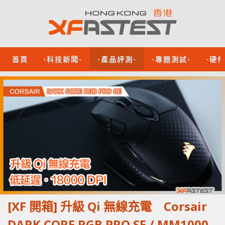
首頁
-科技新聞-
-產品評測-
-專題測試-
-硬
[XF 開箱] 升級 Qi 無線充電 Corsair
DARK CORE RGB PRO SE / MM1000