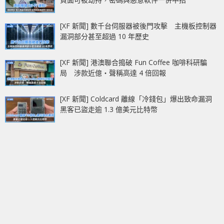
[XF 新聞] 數千台伺服器被後門攻擊 主機板控制器
漏洞部分甚至超過 10 年歷史
[XF 新聞] 港澳聯合搗破 Fun Coffee 咖啡科研騙
局 涉款近億‧聲稱高達 4 倍回報
[XF 新聞] Coldcard 離線「冷錢包」爆出致命漏洞
黑客已盜走逾 1.3 億美元比特幣