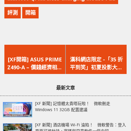
評測
開箱
上
下
一
一
[XF開箱] ASUS PRIME
漢科網店限定 -「35 折
篇
篇
Z490-A – 價錢經濟相容
平到笑」初夏投影大放
文
文
兩代 搭載Intel 2.5G
送
章：
章：
LAN
最新文章
[XF 新聞] 記憶體太貴唔玩啦！ 微軟刪走
Windows 11 32GB 配置建議
[XF 新聞] 酒店機場 Wi-Fi 淪陷！ 微軟警告：登入
頁面可被劫持，密碼與惡意軟件一併中招