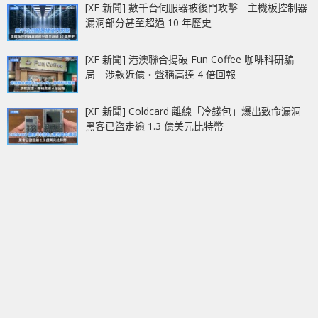
[XF 新聞] 數千台伺服器被後門攻擊 主機板控制器
漏洞部分甚至超過 10 年歷史
[XF 新聞] 港澳聯合搗破 Fun Coffee 咖啡科研騙
局 涉款近億‧聲稱高達 4 倍回報
[XF 新聞] Coldcard 離線「冷錢包」爆出致命漏洞
黑客已盜走逾 1.3 億美元比特幣