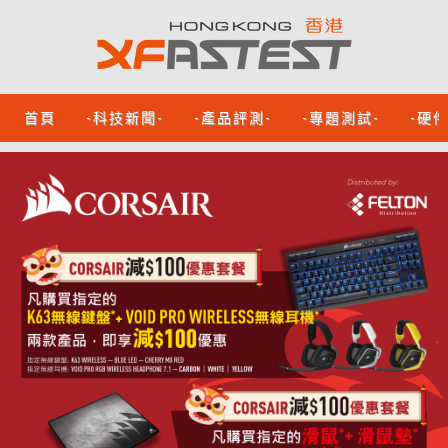
首頁
-科技新聞-
-產品評測-
-專題測試-
-硬