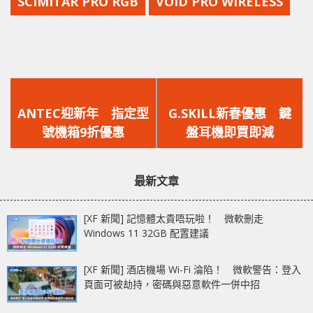
SCIMITAR PRO RGB
VOID PRO WIRELESS
上
下
一
一
ANTEC迎新年 指定型
G.SKILL新春優惠 鍵
篇
篇
號機箱9折優惠
盤耳機即買即減
文
文
章：
章：
最新文章
[XF 新聞] 記憶體太貴唔玩啦！ 微軟刪走
Windows 11 32GB 配置建議
[XF 新聞] 酒店機場 Wi-Fi 淪陷！ 微軟警告：登入
頁面可被劫持，密碼與惡意軟件一併中招