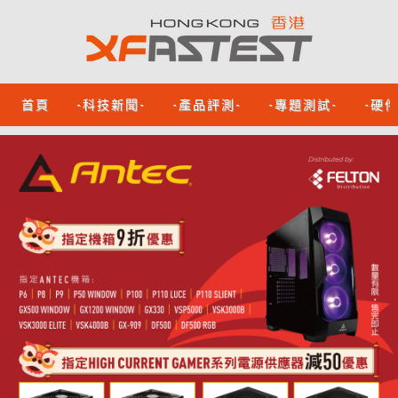
首頁
-科技新聞-
-產品評測-
-專題測試-
-硬