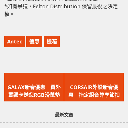
*如有爭議，Felton Distribution 保留最後之決定
權。
Antec
優惠
機箱
上
下
一
一
GALAX新春優惠 買外
CORSAIR外設新春優
篇
篇
置顯卡送您RGB滑鼠墊
惠 指定組合尊享節扣
文
文
章：
章：
最新文章