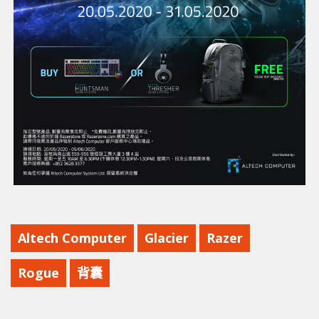
Altech Computer
Glacier
Razer
Rogue
背囊