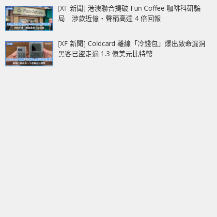
[XF 新聞] 港澳聯合搗破 Fun Coffee 咖啡科研騙
局 涉款近億‧聲稱高達 4 倍回報
[XF 新聞] Coldcard 離線「冷錢包」爆出致命漏洞
黑客已盜走逾 1.3 億美元比特幣