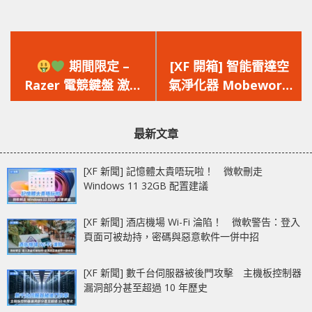
上
下
一
一
期間限定 –
[XF 開箱] 智能雷達空
篇
篇
Razer 電競鍵盤 激減
氣淨化器 Mobework
文
文
HK$250
Air Master Pro
章：
章：
最新文章
[XF 新聞] 記憶體太貴唔玩啦！ 微軟刪走
Windows 11 32GB 配置建議
[XF 新聞] 酒店機場 Wi-Fi 淪陷！ 微軟警告：登入
頁面可被劫持，密碼與惡意軟件一併中招
[XF 新聞] 數千台伺服器被後門攻擊 主機板控制器
漏洞部分甚至超過 10 年歷史