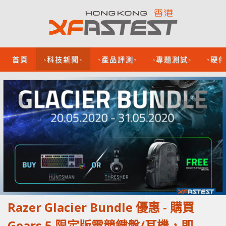
首頁
-科技新聞-
-產品評測-
-專題測試-
-硬
Razer Glacier Bundle 優惠 - 購買
Gears 5 限定版電競鍵盤/耳機，即