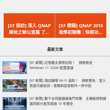
上
下
一
一
[XF 採訪] 深入 QNAP
[XF 開箱] QNAP 2018
篇
篇
陣地之辦公室篇 了解
強悍初階機｜快照功能
文
文
NAS 後續測試及開發
全開｜入門新寵
章：
章：
最新文章
[XF 新聞] 記憶體太貴唔玩啦！ 微軟刪走
Windows 11 32GB 配置建議
[XF 新聞] 酒店機場 Wi-Fi 淪陷！ 微軟警告：登入
頁面可被劫持，密碼與惡意軟件一併中招
[XF 新聞] 數千台伺服器被後門攻擊 主機板控制器
漏洞部分甚至超過 10 年歷史