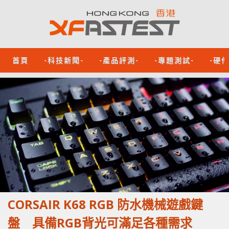
首頁
-科技新聞-
-產品評測-
-專題測試-
-硬
CORSAIR K68 RGB 防水機械遊戲鍵
盤 具備RGB背光可滿足各種需求