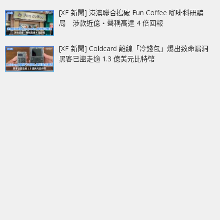
[XF 新聞] 港澳聯合搗破 Fun Coffee 咖啡科研騙
局 涉款近億‧聲稱高達 4 倍回報
[XF 新聞] Coldcard 離線「冷錢包」爆出致命漏洞
黑客已盜走逾 1.3 億美元比特幣