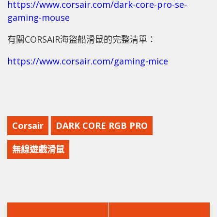
https://www.corsair.com/dark-core-pro-se-
gaming-mouse
有關CORSAIR海盜船滑鼠的完整清單：
https://www.corsair.com/gaming-mice
Corsair
DARK CORE RGB PRO
無線遊戲滑鼠
上
下