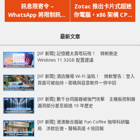
一
一
訊息限寄令 –
Zotac 推出卡片式超迷
篇
篇
WhatsApp 將限制訊息
你電腦，x86 架構 CPU
文
文
大量轉傳
可跑 Win10 Pro
章：
章：
最新文章
[XF 新聞] 記憶體太貴唔玩啦！ 微軟刪走
Windows 11 32GB 配置建議
[XF 新聞] 酒店機場 Wi-Fi 淪陷！ 微軟警告：登入
頁面可被劫持，密碼與惡意軟件一併中招
[XF 新聞] 數千台伺服器被後門攻擊 主機板控制器
漏洞部分甚至超過 10 年歷史
[XF 新聞] 港澳聯合搗破 Fun Coffee 咖啡科研騙
局 涉款近億‧聲稱高達 4 倍回報