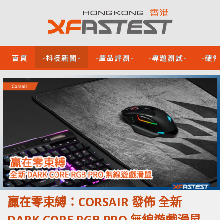
首頁
-科技新聞-
-產品評測-
-專題測試-
-硬
贏在零束縛：CORSAIR 發佈 全新
DARK CORE RGB PRO 無線遊戲滑鼠