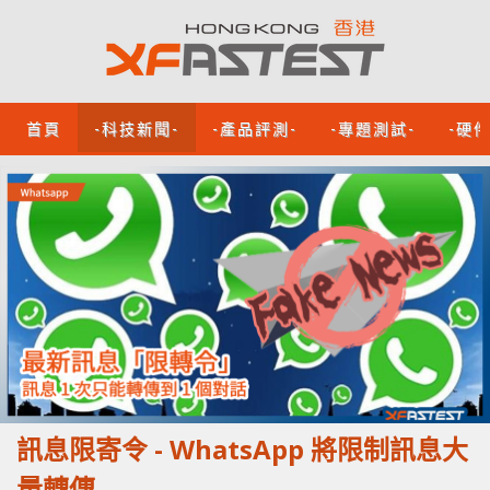
首頁
-科技新聞-
-產品評測-
-專題測試-
-硬
訊息限寄令 - WhatsApp 將限制訊息大
量轉傳