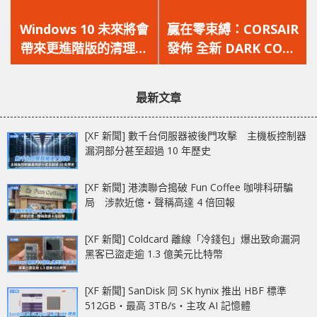
上
下
一
一
Windows 10 未來將會
贏在零束縛：CORSAIR
篇
篇
帶來更進階版的清理工
發佈 全新 DARK CORE
文
文
具
RGB PRO 無線遊戲滑
章：
章：
鼠
最新文章
[XF 新聞] 數千台伺服器被後門攻擊 主機板控制器
漏洞部分甚至超過 10 年歷史
[XF 新聞] 港澳聯合搗破 Fun Coffee 咖啡科研騙
局 涉款近億‧聲稱高達 4 倍回報
[XF 新聞] Coldcard 離線「冷錢包」爆出致命漏洞
黑客已盜走逾 1.3 億美元比特幣
[XF 新聞] SanDisk 同 SK hynix 推出 HBF 標準
512GB‧最高 3TB/s‧主攻 AI 記憶體