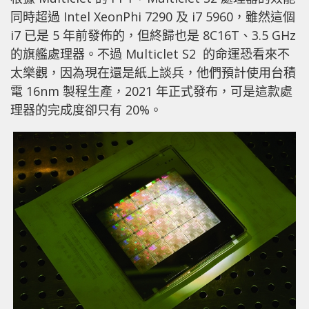
同時超過 Intel XeonPhi 7290 及 i7 5960，雖然這個
i7 已是 5 年前發佈的，但終歸也是 8C16T、3.5 GHz
的旗艦處理器。不過 Multiclet S2 的命運恐看來不
太樂觀，因為現在還是紙上談兵，他們預計使用台積
電 16nm 製程生產，2021 年正式發布，可是這款處
理器的完成度卻只有 20%。