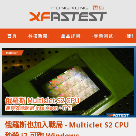
首頁
-科技新聞-
-產品評測-
-專題測試-
-硬
俄羅斯也加入戰局 - Multiclet S2 CPU
秒殺 i7 可跑 Windows