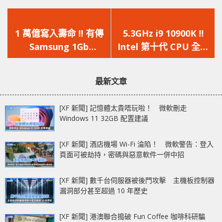
上
下
一
一
1 萬億寫入壽命 !! 有傳
5.3GHz i9 10900K !!
篇
篇
Samsung 1Gb
Intel 第十代 CPU 全線
文
文
eMRAM 生產良率已達
曝光
章：
章：
90%
最新文章
[XF 新聞] 記憶體太貴唔玩啦！ 微軟刪走
Windows 11 32GB 配置建議
[XF 新聞] 酒店機場 Wi-Fi 淪陷！ 微軟警告：登入
頁面可被劫持，密碼與惡意軟件一併中招
[XF 新聞] 數千台伺服器被後門攻擊 主機板控制器
漏洞部分甚至超過 10 年歷史
[XF 新聞] 港澳聯合搗破 Fun Coffee 咖啡科研騙