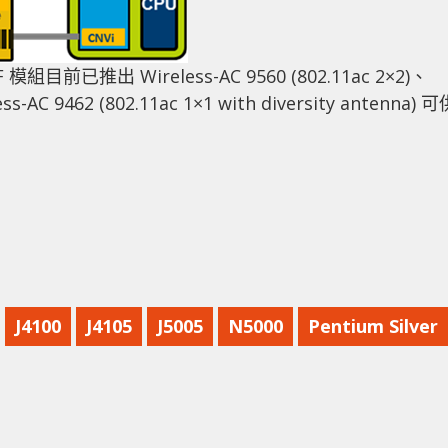
模組目前已推出 Wireless-AC 9560 (802.11ac 2×2)、
ess-AC 9462 (802.11ac 1×1 with diversity antenna) 
J4100
J4105
J5005
N5000
Pentium Silver