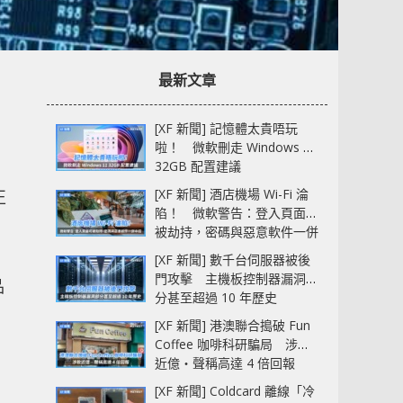
最新文章
[XF 新聞] 記憶體太貴唔玩
啦！ 微軟刪走 Windows 11
32GB 配置建議
[XF 新聞] 酒店機場 Wi-Fi 淪
正
陷！ 微軟警告：登入頁面可
被劫持，密碼與惡意軟件一併
中招
[XF 新聞] 數千台伺服器被後
門攻擊 主機板控制器漏洞部
品
分甚至超過 10 年歷史
[XF 新聞] 港澳聯合搗破 Fun
Coffee 咖啡科研騙局 涉款
近億‧聲稱高達 4 倍回報
[XF 新聞] Coldcard 離線「冷