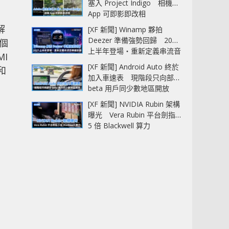
塞入 Project Indigo 相機
App 可即影即改相
解
[XF 新聞] Winamp 夥拍
Deezer 準備強勢回歸 2027
 個
上半年登場‧重新定義串流音
MI
樂播放器
[XF 新聞] Android Auto 終於
本和
加入車速表 現階段只向部分
beta 用戶同少數地區開放
[XF 新聞] NVIDIA Rubin 架構
曝光 Vera Rubin 平台劍指
5 倍 Blackwell 算力