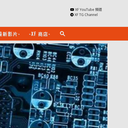
XF YouTube 頻道
XF TG Channel
最新影片-
-XF 商店-
search