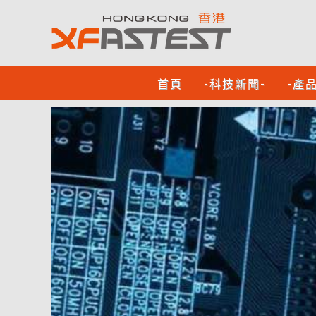
首頁
-科技新聞-
-產