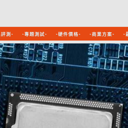
品評測-
-專題測試-
-硬件價格-
-商業方案-
-