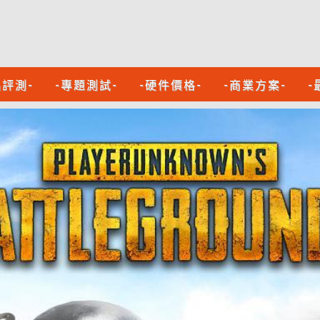
品評測-
-專題測試-
-硬件價格-
-商業方案-
-