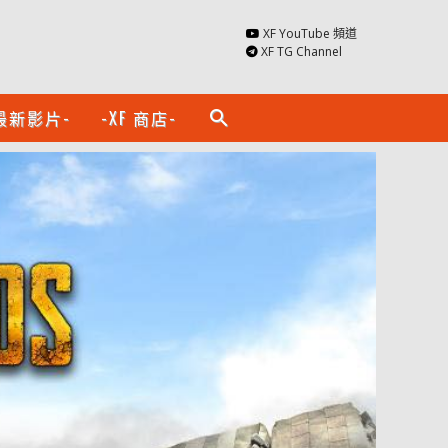
XF YouTube 頻道
XF TG Channel
最新影片-
-XF 商店-
search