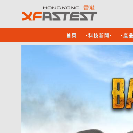
首頁
-科技新聞-
-產