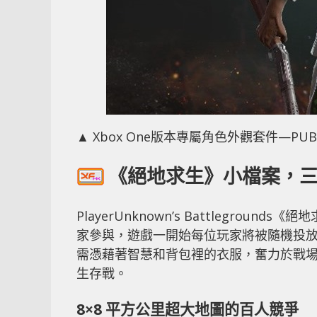
▲ Xbox One版本專屬角色外觀套件—PU
《絕地求生》小檔案，
PlayerUnknown’s Battlegro
家參與，遊戲一開始每位玩家將被隨機投放在絕
需憑藉著智慧和背包裡的衣服，奮力於戰
生存戰。
8×8 平方公里超大地圖的百人競爭