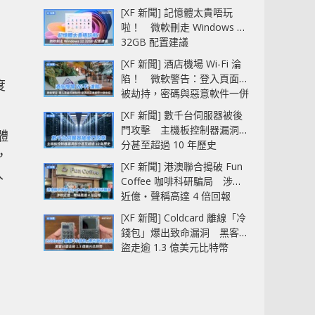
[XF 新聞] 記憶體太貴唔玩
啦！ 微軟刪走 Windows 11
32GB 配置建議
[XF 新聞] 酒店機場 Wi-Fi 淪
陷！ 微軟警告：登入頁面可
度
被劫持，密碼與惡意軟件一併
中招
[XF 新聞] 數千台伺服器被後
門攻擊 主機板控制器漏洞部
體
分甚至超過 10 年歷史
，
[XF 新聞] 港澳聯合搗破 Fun
入
Coffee 咖啡科研騙局 涉款
近億‧聲稱高達 4 倍回報
[XF 新聞] Coldcard 離線「冷
錢包」爆出致命漏洞 黑客已
盜走逾 1.3 億美元比特幣