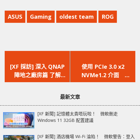
ASUS
Gaming
oldest team
ROG
上
下
一
一
[XF 採訪] 深入 QNAP
使用 PCIe 3.0 x2
篇
篇
陣地之廠房篇 了解
NVMe1.2 介面
文
文
NAS 生產過程
ADATA 推出 SX6000
章：
章：
M.2 SSD
最新文章
[XF 新聞] 記憶體太貴唔玩啦！ 微軟刪走
Windows 11 32GB 配置建議
[XF 新聞] 酒店機場 Wi-Fi 淪陷！ 微軟警告：登入