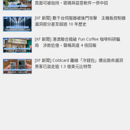
頁面可被劫持，密碼與惡意軟件一併中招
[XF 新聞] 數千台伺服器被後門攻擊 主機板控制器
漏洞部分甚至超過 10 年歷史
[XF 新聞] 港澳聯合搗破 Fun Coffee 咖啡科研騙
局 涉款近億‧聲稱高達 4 倍回報
[XF 新聞] Coldcard 離線「冷錢包」爆出致命漏洞
黑客已盜走逾 1.3 億美元比特幣