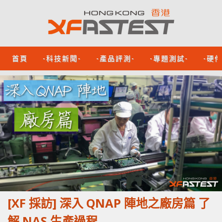
首頁
-科技新聞-
-產品評測-
-專題測試-
-硬
[XF 採訪] 深入 QNAP 陣地之廠房篇 了
解 NAS 生產過程