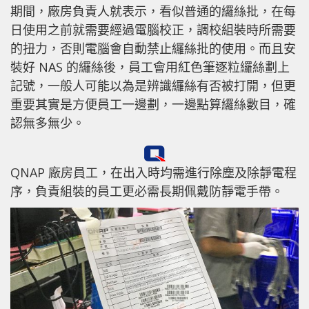
期間，廠房負責人就表示，看似普通的纙絲批，在每
日使用之前就需要經過電腦校正，調校組裝時所需要
的扭力，否則電腦會自動禁止纙絲批的使用。而且安
裝好 NAS 的纙絲後，員工會用紅色筆逐粒纙絲劃上
記號，一般人可能以為是辨識纙絲有否被打開，但更
重要其實是方便員工一邊劃，一邊點算纙絲數目，確
認無多無少。
QNAP 廠房員工，在出入時均需進行除塵及除靜電程
序，負責組裝的員工更必需長期佩戴防靜電手帶。