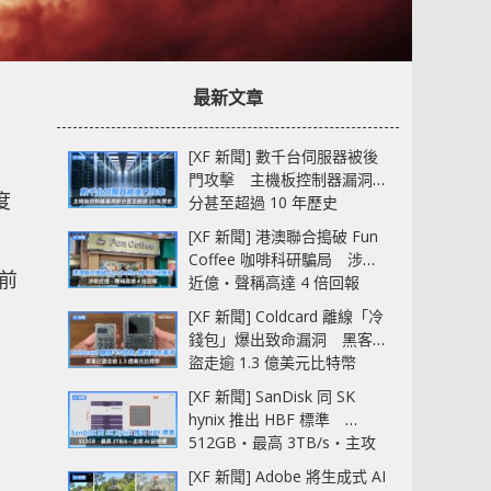
最新文章
[XF 新聞] 數千台伺服器被後
門攻擊 主機板控制器漏洞部
度
分甚至超過 10 年歷史
[XF 新聞] 港澳聯合搗破 Fun
Coffee 咖啡科研騙局 涉款
先前
近億‧聲稱高達 4 倍回報
[XF 新聞] Coldcard 離線「冷
錢包」爆出致命漏洞 黑客已
盜走逾 1.3 億美元比特幣
[XF 新聞] SanDisk 同 SK
hynix 推出 HBF 標準
512GB‧最高 3TB/s‧主攻
AI 記憶體
[XF 新聞] Adobe 將生成式 AI