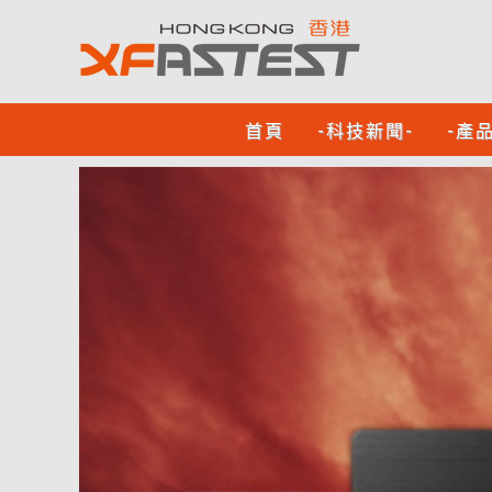
首頁
-科技新聞-
-產