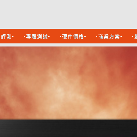
品評測-
-專題測試-
-硬件價格-
-商業方案-
-