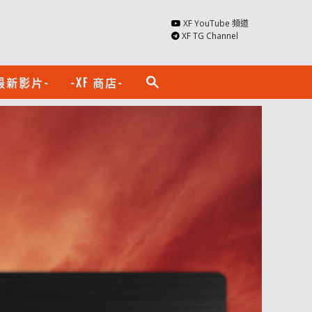
XF YouTube 頻道
XF TG Channel
最新影片-
-XF 商店-
search