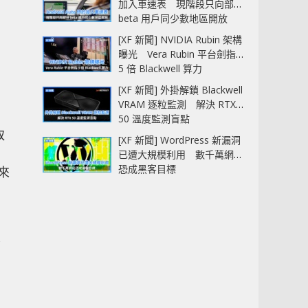
加入車速表 現階段只向部分
beta 用戶同少數地區開放
[XF 新聞] NVIDIA Rubin 架構
曝光 Vera Rubin 平台劍指
5 倍 Blackwell 算力
[XF 新聞] 外掛解鎖 Blackwell
VRAM 逐粒監測 解決 RTX
50 溫度監測盲點
取
[XF 新聞] WordPress 新漏洞
已遭大規模利用 數千萬網站
恐成黑客目標
右來
不