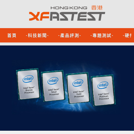
首頁
-科技新聞-
-產品評測-
-專題測試-
-硬