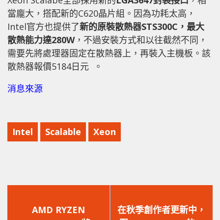
當龐大，搭配新的C620晶片組。因為功耗太高，
Intel官方也提供了
新的原裝散熱器STS300C，最大
散熱能力達280W
，不過安裝方式和以往截然不同，
需要先將處理器固定在散熱器上，再裝入主機板。該
散熱器報價5184日元 。
消息來源
Intel
Scalable
Xeon
上
下
一
一
AMD RYZEN
在秋季創作者更新中，