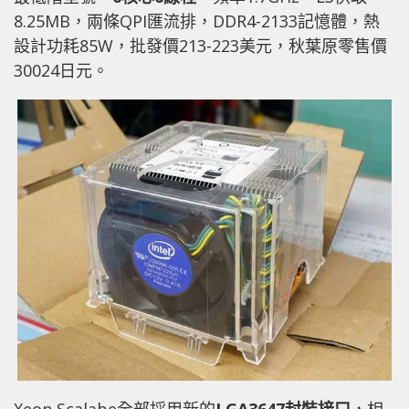
8.25MB，兩條QPI匯流排，DDR4-2133記憶體，熱
設計功耗85W，批發價213-223美元，秋葉原零售價
30024日元。
Xeon Scalabe全部採用新的
LGA3647封裝接口
，相