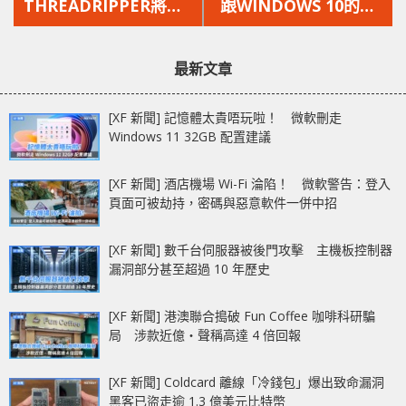
篇
篇
THREADRIPPER將於8
跟WINDOWS 10的這
文
文
月10日發布
些功能說再見吧！
章：
章：
最新文章
[XF 新聞] 記憶體太貴唔玩啦！ 微軟刪走
Windows 11 32GB 配置建議
[XF 新聞] 酒店機場 Wi-Fi 淪陷！ 微軟警告：登入
頁面可被劫持，密碼與惡意軟件一併中招
[XF 新聞] 數千台伺服器被後門攻擊 主機板控制器
漏洞部分甚至超過 10 年歷史
[XF 新聞] 港澳聯合搗破 Fun Coffee 咖啡科研騙
局 涉款近億‧聲稱高達 4 倍回報
[XF 新聞] Coldcard 離線「冷錢包」爆出致命漏洞
黑客已盜走逾 1.3 億美元比特幣