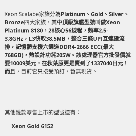
Xeon Scalabe家族分為
Platinum、Gold、Silver、
Bronze
四大家族，其中
頂級旗艦型號叫做Xeon
Platinum 8180，28核心56線程，頻率2.5-
3.8GHz，L3快取38.5MB，整合三條UPI互連匯流
排，記憶體支援六通道DDR4-2666 ECC(最大
768GB)，熱設計功耗205W。
該處理器官方批發價就
要10009美元，在秋葉原更是賣到了1337040日元！
而
且，目前它只接受預訂，暫無現貨。
其他幾款零售上市的型號還有：
－ Xeon Gold 6152