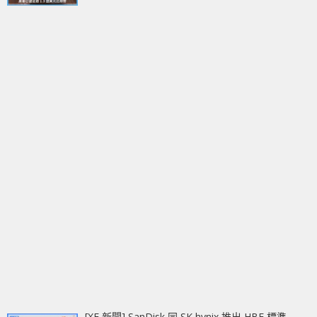
[XF 新聞] SanDisk 同 SK hynix 推出 HBF 標準