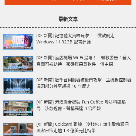
文
文
體 自帶64GB快閃記
1635 10GbE NAS 獲得
章：
章：
憶體
快照功能，可集中儲存
最新文章
大量檔案快照，性價比
立即飆升
[XF 新聞] 記憶體太貴唔玩啦！ 微軟刪走
Windows 11 32GB 配置建議
[XF 新聞] 酒店機場 Wi-Fi 淪陷！ 微軟警告：登入
頁面可被劫持，密碼與惡意軟件一併中招
[XF 新聞] 數千台伺服器被後門攻擊 主機板控制器
漏洞部分甚至超過 10 年歷史
[XF 新聞] 港澳聯合搗破 Fun Coffee 咖啡科研騙
局 涉款近億‧聲稱高達 4 倍回報
[XF 新聞] Coldcard 離線「冷錢包」爆出致命漏洞
黑客已盜走逾 1.3 億美元比特幣