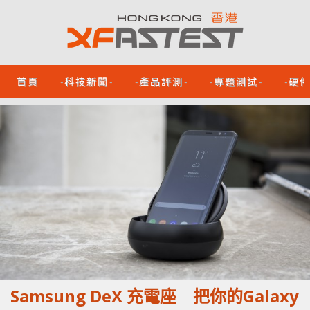
首頁
-科技新聞-
-產品評測-
-專題測試-
-硬
Samsung DeX 充電座 把你的Galaxy