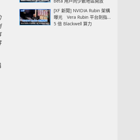
beta 用戶同少數地區開放
[XF 新聞] NVIDIA Rubin 架構
的
曝光 Vera Rubin 平台劍指
5 倍 Blackwell 算力
刻
事
將
構