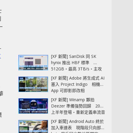
士
到
一
—
工
[XF 新聞] SanDisk 同 SK
hynix 推出 HBF 標準
512GB‧最高 3TB/s‧主攻
AI 記憶體
[XF 新聞] Adobe 將生成式 AI
塞入 Project Indigo 相機
元
App 可即影即改相
華
[XF 新聞] Winamp 夥拍
Deezer 準備強勢回歸 2027
上半年登場‧重新定義串流音
標
樂播放器
[XF 新聞] Android Auto 終於
加入車速表 現階段只向部分