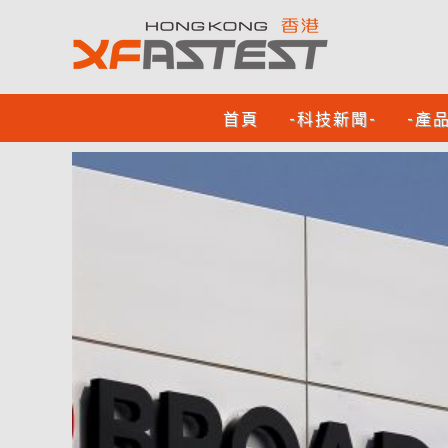
首頁
-科技新聞-
-產