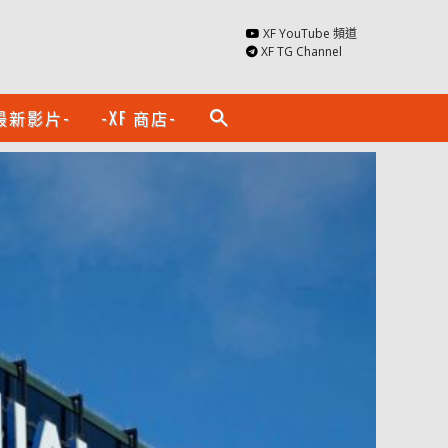
XF YouTube 頻道
XF TG Channel
最新影片-
-XF 商店-
search