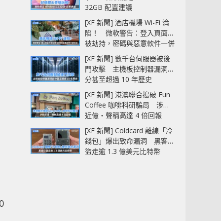
32GB 配置建議
[XF 新聞] 酒店機場 Wi-Fi 淪
陷！ 微軟警告：登入頁面可
被劫持，密碼與惡意軟件一併
中招
[XF 新聞] 數千台伺服器被後
門攻擊 主機板控制器漏洞部
分甚至超過 10 年歷史
[XF 新聞] 港澳聯合搗破 Fun
Coffee 咖啡科研騙局 涉款
近億‧聲稱高達 4 倍回報
[XF 新聞] Coldcard 離線「冷
錢包」爆出致命漏洞 黑客已
盜走逾 1.3 億美元比特幣
0