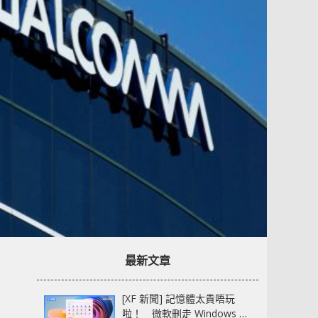
最新文章
[XF 新聞] 記憶體太貴唔玩
啦！ 微軟刪走 Windows 11