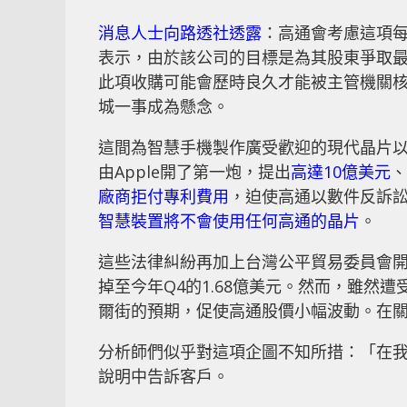
消息人士向路透社透露
：高通會考慮這項每
表示，由於該公司的目標是為其股東爭取
此項收購可能會歷時良久才能被主管機關
城一事成為懸念。
這間為智慧手機製作廣受歡迎的現代晶片
由Apple開了第一炮，提出
高達10億美元
、
廠商拒付專利費用
，迫使高通以數件反訴
智慧裝置將不會使用任何高通的晶片
。
這些法律糾紛再加上台灣公平貿易委員會開罰7
掉至今年Q4的1.68億美元。然而，雖然
爾街的預期，促使高通股價小幅波動。在關
分析師們似乎對這項企圖不知所措：「在我
說明中告訴客戶。