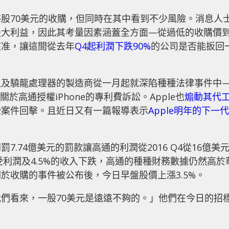
股70美元的收購，但同時在其中看到不少風險。消息人
最大利益，因此其考量因素涵蓋全方面—從過低的收購價
核准，讓這間從去年
Q4起利潤下跌90%
的公司是否能扳回
以及驍龍處理器的製造商從一月起就深陷種種法律事件中
關於高通授權iPhone的專利費訴訟。Apple也
煽動其代
訟案件回擊。且近日又有一篇報導表示
Apple明年的下一代
.74億美元的罰款讓高通的利潤從2016 Q4從16億美
遭受利潤及4.5%的收入下跌，高通的種種財務數據仍然高於
於收購的事件被公布後，今日早盤股價上漲3.5%。
們看來，一股70美元是遠遠不夠的。」他們在今日的招