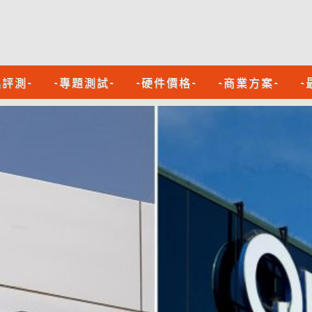
品評測-
-專題測試-
-硬件價格-
-商業方案-
-