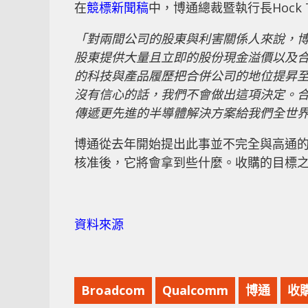
在
競標新聞稿
中，博通總裁暨執行長Hock 
「對兩間公司的股東與利害關係人來說，
股東提供大量且立即的股份現金溢價以及
的科技與產品履歷把合併公司的地位提昇
沒有信心的話，我們不會做出這項決定。
傳遞更先進的半導體解決方案給我們全世
博通從去年開始提出此事並不完全與高通
核准後，它將會拿到些什麼。收購的目標
資料來源
Broadcom
Qualcomm
博通
收