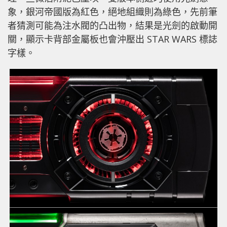
象，銀河帝國版為紅色，絕地組織則為綠色，先前筆
者猜測可能為注水閥的凸出物，結果是光劍的啟動開
關，顯示卡背部金屬板也會沖壓出 STAR WARS 標誌
字樣。