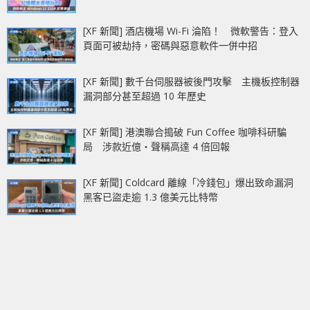
[XF 新聞] 酒店機場 Wi-Fi 淪陷！ 微軟警告：登入
頁面可被劫持，密碼與惡意軟件一併中招
[XF 新聞] 數千台伺服器被後門攻擊 主機板控制器
漏洞部分甚至超過 10 年歷史
[XF 新聞] 港澳聯合搗破 Fun Coffee 咖啡科研騙
局 涉款近億‧聲稱高達 4 倍回報
[XF 新聞] Coldcard 離線「冷錢包」爆出致命漏洞
黑客已盜走逾 1.3 億美元比特幣