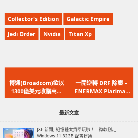
Collector's Edition
Galactic Empire
Jedi Order
Nvidia
Titan Xp
上
下
一
一
博通(Broadcom)欲以
一開逆轉 DRF 除塵 –
篇
篇
1300億美元收購高通
ENERMAX Platimax
文
文
(Qualcomm)
D.F. 電源器
章：
章：
最新文章
[XF 新聞] 記憶體太貴唔玩啦！ 微軟刪走
Windows 11 32GB 配置建議