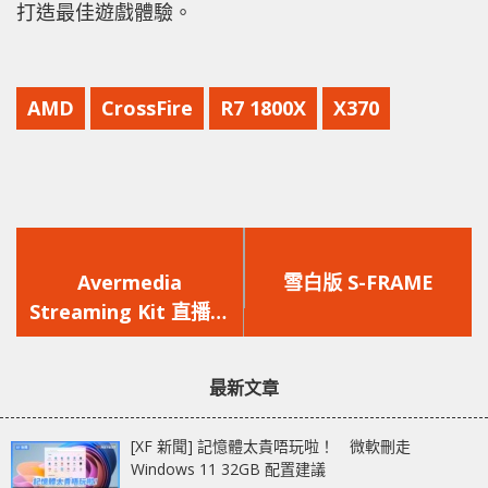
打造最佳遊戲體驗。
AMD
CrossFire
R7 1800X
X370
上
下
一
一
Avermedia
雪白版 S-FRAME
篇
篇
Streaming Kit 直播三
文
文
寶 GC550, AM310,
章：
章：
PW310 開箱分享
最新文章
[XF 新聞] 記憶體太貴唔玩啦！ 微軟刪走
Windows 11 32GB 配置建議