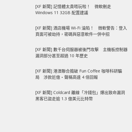
[XF 新聞] 記憶體太貴唔玩啦！ 微軟刪走
Windows 11 32GB 配置建議
[XF 新聞] 酒店機場 Wi-Fi 淪陷！ 微軟警告：登入
頁面可被劫持，密碼與惡意軟件一併中招
[XF 新聞] 數千台伺服器被後門攻擊 主機板控制器
漏洞部分甚至超過 10 年歷史
[XF 新聞] 港澳聯合搗破 Fun Coffee 咖啡科研騙
局 涉款近億‧聲稱高達 4 倍回報
[XF 新聞] Coldcard 離線「冷錢包」爆出致命漏洞
黑客已盜走逾 1.3 億美元比特幣