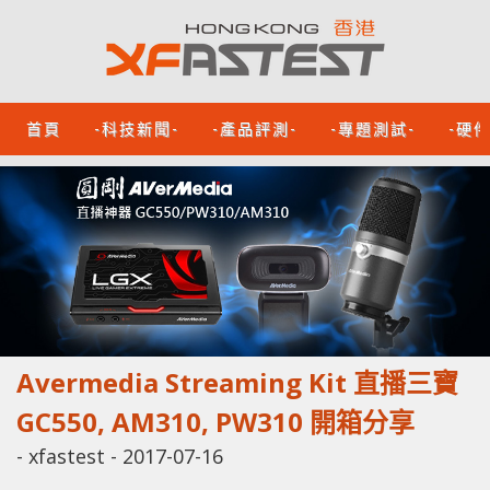
首頁
-科技新聞-
-產品評測-
-專題測試-
-硬
Avermedia Streaming Kit 直播三寶
GC550, AM310, PW310 開箱分享
-
xfastest
-
2017-07-16