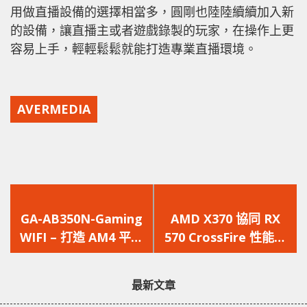
用做直播設備的選擇相當多，圓剛也陸陸續續加入新
的設備，讓直播主或者遊戲錄製的玩家，在操作上更
容易上手，輕輕鬆鬆就能打造專業直播環境。
AVERMEDIA
上
下
一
一
GA-AB350N-Gaming
AMD X370 協同 RX
篇
篇
WIFI – 打造 AM4 平台
570 CrossFire 性能測
文
文
Mini-ITX 小鋼炮
試
章：
章：
最新文章