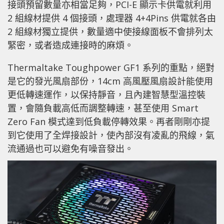
接頭預留數量亦相當足夠，PCI-E 顯示卡供電就利用
2 組線材提供 4 個接頭，處理器 4+4Pins 供電就各由
2 組線材獨立提供，數量適中使接線面板不會排列太
緊密，或者造成連接時的麻煩。
Thermaltake Toughpower GF1 系列的重點，絕對
是它的發光風扇部份，14cm 高風壓風扇設計能使用
更低轉速運作，以保持靜音，且內建智慧型溫控裝
置，會隨負載高低而調整轉速，甚至使用 Smart
Zero Fan 模式達到低負載停轉效果。再者剛剛亦提
到它使用了全焊接設計，使內部沒有凌亂的飛線，氣
流通過也可以避免有噪音發出。