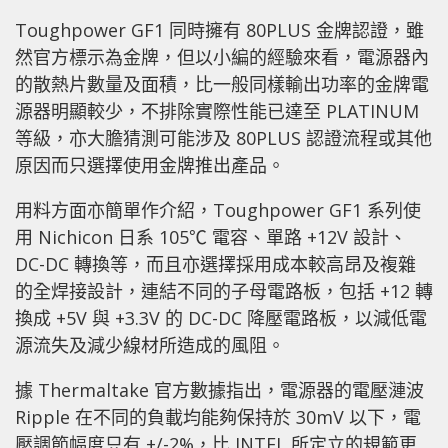
Toughpower GF1 同時擁有 80PLUS 金牌認證，雖
然官方標示為金牌，但以小編的經驗來看，電源器內
的散熱片數量及面積，比一般同樣輸出功率的金牌電
源器明顯較少，不排除實際性能已達至 PLATINUM
等級，亦大膽猜測可能涉及 80PLUS 認證流程或其他
原因而只選擇使用金牌推出產品。
用料方面亦簡單作介紹，Toughpower GF1 系列使
用 Nichicon 日系 105℃ 電容、單路 +12V 設計、
DC-DC 轉換等，而且亦選擇採用成本較高昂及複雜
的全焊接設計，連結不同的子母電路板，包括 +12 轉
換成 +5V 與 +3.3V 的 DC-DC 降壓電路板，以減低電
源流失及減少線材所造成的風阻。
據 Thermaltake 官方數據指出，電源器的電壓漣波
Ripple 在不同的負載均能夠保持於 30mV 以下，電
壓調節幅度只有 +/-2%，比 INTEL 所定立的規範更