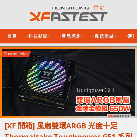
首頁
-科技新聞-
-產品評測-
-專題測試-
-硬
[XF 開箱] 風扇雙環ARGB 光度十足
Thermaltake Toughpower GF1 系列