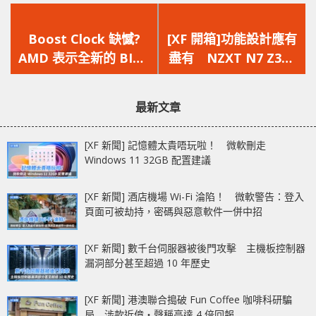
上
下
一
一
Boost Clock 缺憾?
[XF 開箱]功能設計應有
篇
篇
AMD 表示全新的 BIOS
盡有 NZXT N7 Z390
文
文
即將降臨
金屬板全覆蓋
章：
章：
最新文章
[XF 新聞] 記憶體太貴唔玩啦！ 微軟刪走
Windows 11 32GB 配置建議
[XF 新聞] 酒店機場 Wi-Fi 淪陷！ 微軟警告：登入
頁面可被劫持，密碼與惡意軟件一併中招
[XF 新聞] 數千台伺服器被後門攻擊 主機板控制器
漏洞部分甚至超過 10 年歷史
[XF 新聞] 港澳聯合搗破 Fun Coffee 咖啡科研騙
局 涉款近億‧聲稱高達 4 倍回報