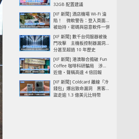
32GB 配置建議
[XF 新聞] 酒店機場 Wi-Fi 淪
陷！ 微軟警告：登入頁面可
被劫持，密碼與惡意軟件一併
中招
[XF 新聞] 數千台伺服器被後
門攻擊 主機板控制器漏洞部
分甚至超過 10 年歷史
[XF 新聞] 港澳聯合搗破 Fun
Coffee 咖啡科研騙局 涉款
近億‧聲稱高達 4 倍回報
[XF 新聞] Coldcard 離線「冷
錢包」爆出致命漏洞 黑客已
盜走逾 1.3 億美元比特幣