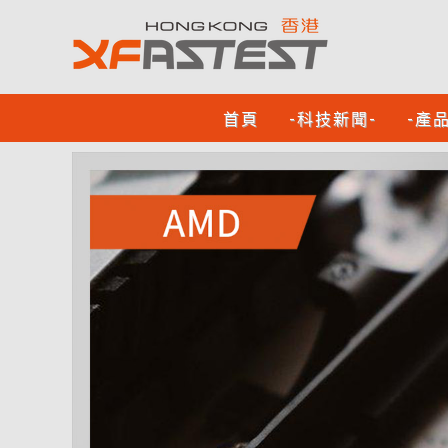
首頁
-科技新聞-
-產