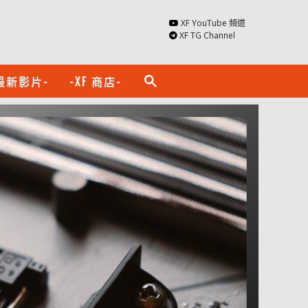
XF YouTube 頻道
XF TG Channel
最新影片-
-XF 商店-
search