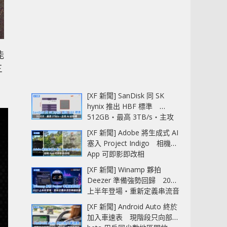
能
三
[XF 新聞] SanDisk 同 SK
hynix 推出 HBF 標準
512GB‧最高 3TB/s‧主攻
AI 記憶體
[XF 新聞] Adobe 將生成式 AI
塞入 Project Indigo 相機
App 可即影即改相
[XF 新聞] Winamp 夥拍
Deezer 準備強勢回歸 2027
上半年登場‧重新定義串流音
樂播放器
[XF 新聞] Android Auto 終於
加入車速表 現階段只向部分