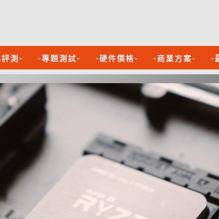
品評測-
-專題測試-
-硬件價格-
-商業方案-
-