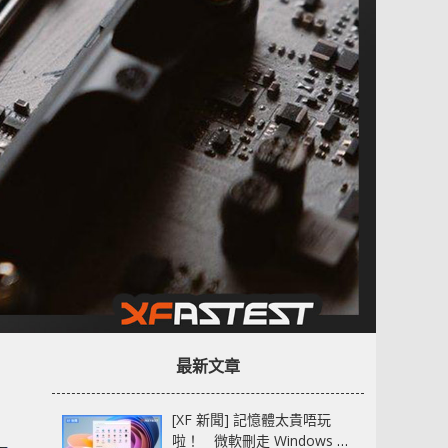
最新文章
[XF 新聞] 記憶體太貴唔玩
啦！ 微軟刪走 Windows 11