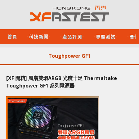
首頁
-科技新聞-
-產品評測-
-專題測試-
-硬
Toughpower GF1
[XF 開箱] 風扇雙環ARGB 光度十足 Thermaltake
Toughpower GF1 系列電源器