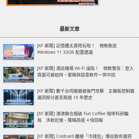
最新文章
[XF 新聞] 記憶體太貴唔玩啦！ 微軟刪走
Windows 11 32GB 配置建議
[XF 新聞] 酒店機場 Wi-Fi 淪陷！ 微軟警告：登入
頁面可被劫持，密碼與惡意軟件一併中招
[XF 新聞] 數千台伺服器被後門攻擊 主機板控制器
漏洞部分甚至超過 10 年歷史
[XF 新聞] 港澳聯合搗破 Fun Coffee 咖啡科研騙
局 涉款近億‧聲稱高達 4 倍回報
[XF 新聞] Coldcard 離線「冷錢包」爆出致命漏洞