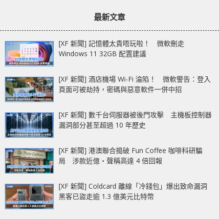
章：
章：
翻睇
段 ?
最新文章
[XF 新聞] 記憶體太貴唔玩啦！ 微軟刪走
Windows 11 32GB 配置建議
[XF 新聞] 酒店機場 Wi-Fi 淪陷！ 微軟警告：登入
頁面可被劫持，密碼與惡意軟件一併中招
[XF 新聞] 數千台伺服器被後門攻擊 主機板控制器
漏洞部分甚至超過 10 年歷史
[XF 新聞] 港澳聯合搗破 Fun Coffee 咖啡科研騙
局 涉款近億‧聲稱高達 4 倍回報
[XF 新聞] Coldcard 離線「冷錢包」爆出致命漏洞
黑客已盜走逾 1.3 億美元比特幣