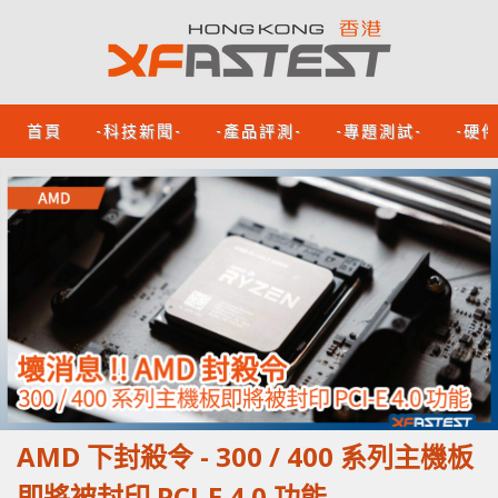
首頁
-科技新聞-
-產品評測-
-專題測試-
-硬
AMD 下封殺令 - 300 / 400 系列主機板
即將被封印 PCI-E 4.0 功能