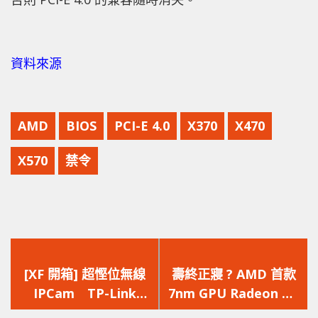
資料來源
AMD
BIOS
PCI-E 4.0
X370
X470
X570
禁令
上
下
一
一
[XF 開箱] 超慳位無線
壽終正寢 ? AMD 首款
篇
篇
IPCam TP-Link
7nm GPU Radeon VII
文
文
KASA Cam 即時睇隨時
業績不給力進入停產階