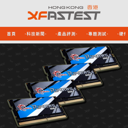
首頁
-科技新聞-
-產品評測-
-專題測試-
-硬