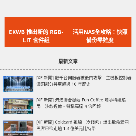
上
下
一
一
EKWB 推出新的 RGB-
活用NAS全攻略：快照
篇
篇
LIT 套件組
備份零難度
文
文
章：
章：
最新文章
[XF 新聞] 數千台伺服器被後門攻擊 主機板控制器
漏洞部分甚至超過 10 年歷史
[XF 新聞] 港澳聯合搗破 Fun Coffee 咖啡科研騙
局 涉款近億‧聲稱高達 4 倍回報
[XF 新聞] Coldcard 離線「冷錢包」爆出致命漏洞
黑客已盜走逾 1.3 億美元比特幣