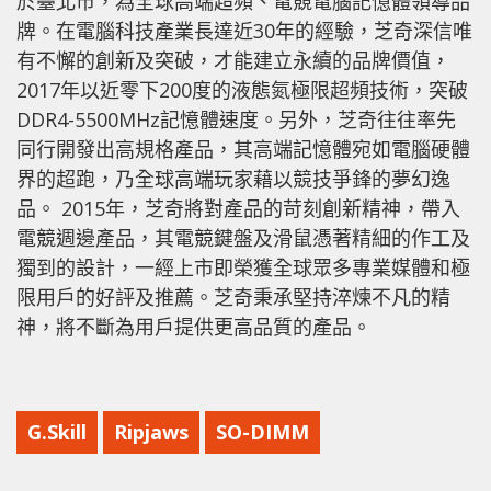
於臺北市，為全球高端超頻、電競電腦記憶體領導品
牌。在電腦科技產業長達近30年的經驗，芝奇深信唯
有不懈的創新及突破，才能建立永續的品牌價值，
2017年以近零下200度的液態氮極限超頻技術，突破
DDR4-5500MHz記憶體速度。另外，芝奇往往率先
同行開發出高規格產品，其高端記憶體宛如電腦硬體
界的超跑，乃全球高端玩家藉以競技爭鋒的夢幻逸
品。 2015年，芝奇將對產品的苛刻創新精神，帶入
電競週邊產品，其電競鍵盤及滑鼠憑著精細的作工及
獨到的設計，一經上市即榮獲全球眾多專業媒體和極
限用戶的好評及推薦。芝奇秉承堅持淬煉不凡的精
神，將不斷為用戶提供更高品質的產品。
G.Skill
Ripjaws
SO-DIMM