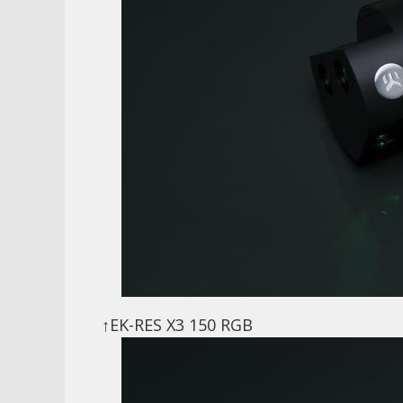
↑EK-RES X3 150 RGB