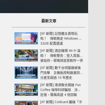
最新文章
[XF 新聞] 記憶體太貴唔玩
啦！ 微軟刪走 Windows 11
32GB 配置建議
[XF 新聞] 酒店機場 Wi-Fi 淪
陷！ 微軟警告：登入頁面可
被劫持，密碼與惡意軟件一併
中招
[XF 新聞] 數千台伺服器被後
門攻擊 主機板控制器漏洞部
分甚至超過 10 年歷史
[XF 新聞] 港澳聯合搗破 Fun
Coffee 咖啡科研騙局 涉款
近億‧聲稱高達 4 倍回報
[XF 新聞] Coldcard 離線「冷