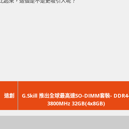
掛是光環比起來，這個是不是更吸引人呢？
下
一
 這創
G.Skill 推出全球最高速SO-DIMM套裝- DDR4
篇
3800MHz 32GB(4x8GB)
文
章：