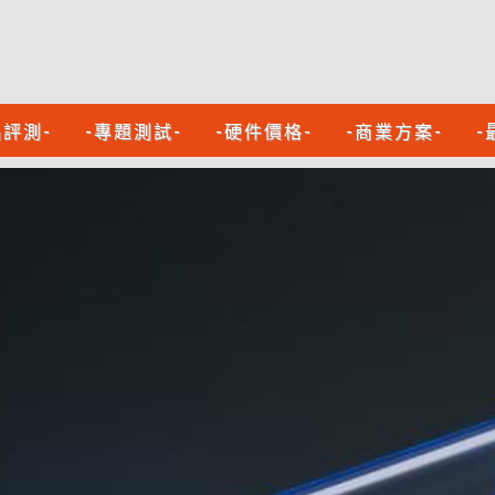
品評測-
-專題測試-
-硬件價格-
-商業方案-
-