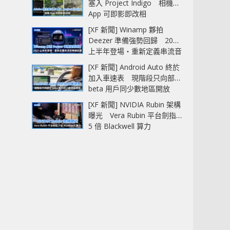
塞入 Project Indigo 相機
App 可即影即改相
[XF 新聞] Winamp 夥拍
Deezer 準備強勢回歸 2027
上半年登場‧重新定義串流音
樂播放器
[XF 新聞] Android Auto 終於
加入車速表 現階段只向部分
beta 用戶同少數地區開放
[XF 新聞] NVIDIA Rubin 架構
曝光 Vera Rubin 平台劍指
5 倍 Blackwell 算力