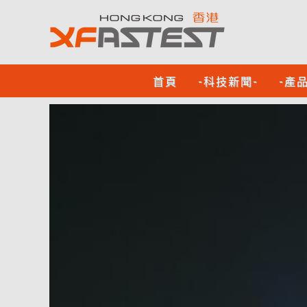
首頁
-科技新聞-
-產