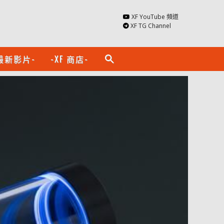
XF YouTube 頻道
XF TG Channel
最新影片-
-XF 商店-
search