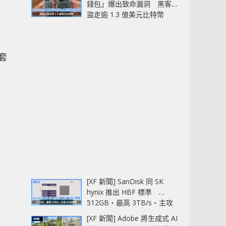
錢包」爆出致命漏洞 黑客已
盜走逾 1.3 億美元比特幣
的套
[XF 新聞] SanDisk 同 SK
hynix 推出 HBF 標準
512GB‧最高 3TB/s‧主攻
AI 記憶體
[XF 新聞] Adobe 將生成式 AI