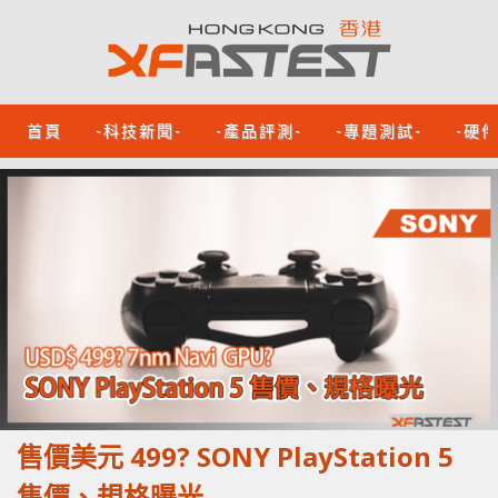
首頁
-科技新聞-
-產品評測-
-專題測試-
-硬
售價美元 499? SONY PlayStation 5
售價、規格曝光