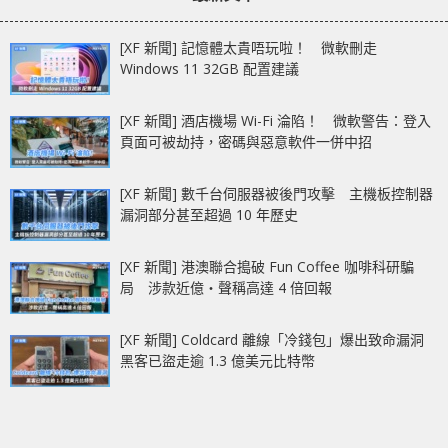
[XF 新聞] 記憶體太貴唔玩啦！ 微軟刪走
Windows 11 32GB 配置建議
[XF 新聞] 酒店機場 Wi-Fi 淪陷！ 微軟警告：登入
頁面可被劫持，密碼與惡意軟件一併中招
[XF 新聞] 數千台伺服器被後門攻擊 主機板控制器
漏洞部分甚至超過 10 年歷史
[XF 新聞] 港澳聯合搗破 Fun Coffee 咖啡科研騙
局 涉款近億‧聲稱高達 4 倍回報
[XF 新聞] Coldcard 離線「冷錢包」爆出致命漏洞
黑客已盜走逾 1.3 億美元比特幣