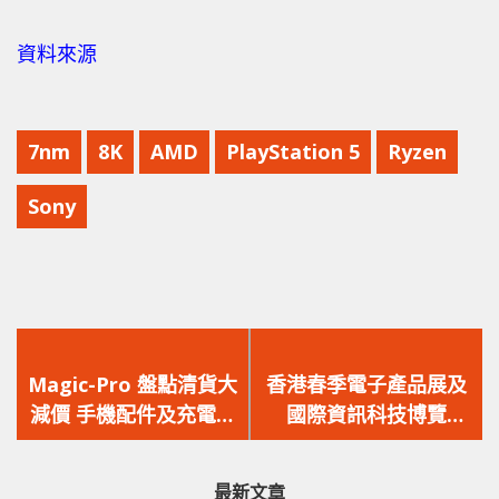
資料來源
7nm
8K
AMD
PlayStation 5
Ryzen
Sony
上
下
一
一
Magic-Pro 盤點清貨大
香港春季電子產品展及
篇
篇
減價 手機配件及充電產
國際資訊科技博覽
文
文
品破底價出清
2019 遊記
章：
章：
最新文章