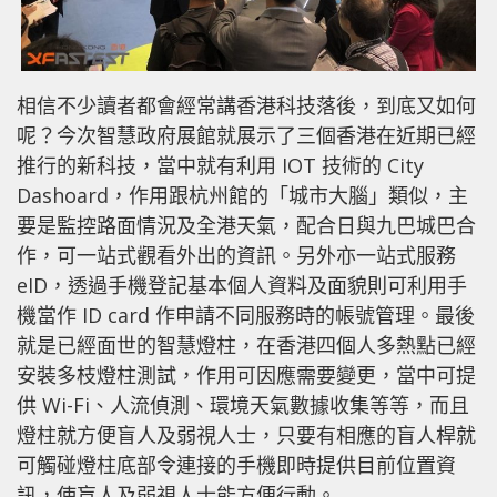
相信不少讀者都會經常講香港科技落後，到底又如何
呢？今次智慧政府展館就展示了三個香港在近期已經
推行的新科技，當中就有利用 IOT 技術的 City
Dashoard，作用跟杭州館的「城市大腦」類似，主
要是監控路面情況及全港天氣，配合日與九巴城巴合
作，可一站式觀看外出的資訊。另外亦一站式服務
eID，透過手機登記基本個人資料及面貌則可利用手
機當作 ID card 作申請不同服務時的帳號管理。最後
就是已經面世的智慧燈柱，在香港四個人多熱點已經
安裝多枝燈柱測試，作用可因應需要變更，當中可提
供 Wi-Fi、人流偵測、環境天氣數據收集等等，而且
燈柱就方便盲人及弱視人士，只要有相應的盲人桿就
可觸碰燈柱底部令連接的手機即時提供目前位置資
訊，使盲人及弱視人士能方便行動。