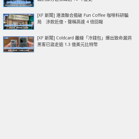
[XF 新聞] 港澳聯合搗破 Fun Coffee 咖啡科研騙
局 涉款近億‧聲稱高達 4 倍回報
[XF 新聞] Coldcard 離線「冷錢包」爆出致命漏洞
黑客已盜走逾 1.3 億美元比特幣