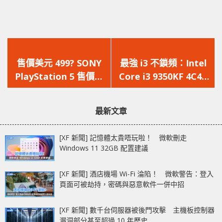
上
下
一
一
售價美元 499? SONY
最強 i3 不鎖頻：Intel
篇
篇
PlayStation 5 售價、
Core i3 9350KF 4C4T
文
文
規格曝光
4.6GHz 無核顯
章：
章：
最新文章
[XF 新聞] 記憶體太貴唔玩啦！ 微軟刪走
Windows 11 32GB 配置建議
[XF 新聞] 酒店機場 Wi-Fi 淪陷！ 微軟警告：登入
頁面可被劫持，密碼與惡意軟件一併中招
[XF 新聞] 數千台伺服器被後門攻擊 主機板控制器
漏洞部分甚至超過 10 年歷史