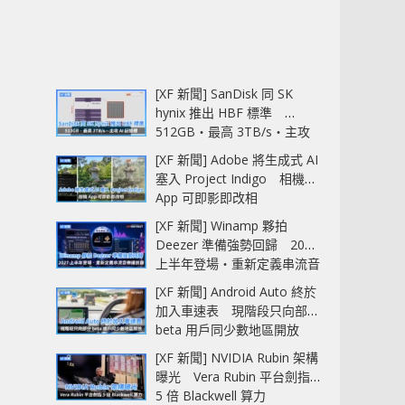
[XF 新聞] SanDisk 同 SK
hynix 推出 HBF 標準
512GB‧最高 3TB/s‧主攻
AI 記憶體
[XF 新聞] Adobe 將生成式 AI
塞入 Project Indigo 相機
App 可即影即改相
[XF 新聞] Winamp 夥拍
Deezer 準備強勢回歸 2027
上半年登場‧重新定義串流音
樂播放器
[XF 新聞] Android Auto 終於
加入車速表 現階段只向部分
beta 用戶同少數地區開放
[XF 新聞] NVIDIA Rubin 架構
曝光 Vera Rubin 平台劍指
5 倍 Blackwell 算力