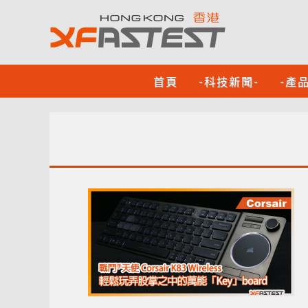
首頁
-科技新聞-
-產