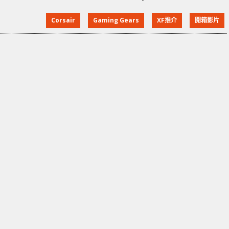
合用於 PC、手機、電視等設備連接使用。到底怎樣萬能
Corsair
Gaming Gears
XF推介
開箱影片
法 ? 外觀 Corsair K83 Wireless 採用 77 Keys 設計的鍵
盤，鍵區搭載全背光照明、經陽極及髮絲處理的鋁金屬
面板，堅硬之餘亦十分有質感。K83 Wireless 的定位在
於膝上型鍵盤，方便用家在