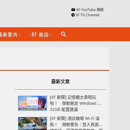
XF YouTube 頻道
XF TG Channel
最新影片-
-XF 商店-
search
最新文章
[XF 新聞] 記憶體太貴唔玩
啦！ 微軟刪走 Windows 11
32GB 配置建議
[XF 新聞] 酒店機場 Wi-Fi 淪
陷！ 微軟警告：登入頁面可