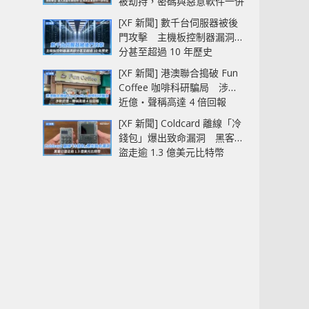
被劫持，密碼與惡意軟件一併
中招
[XF 新聞] 數千台伺服器被後
門攻擊 主機板控制器漏洞部
分甚至超過 10 年歷史
[XF 新聞] 港澳聯合搗破 Fun
Coffee 咖啡科研騙局 涉款
近億‧聲稱高達 4 倍回報
[XF 新聞] Coldcard 離線「冷
錢包」爆出致命漏洞 黑客已
盜走逾 1.3 億美元比特幣