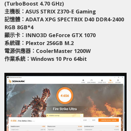
(TurboBoost 4.70 GHz)
主機板：ASUS STRIX Z370-E Gaming
記憶體：ADATA XPG SPECTRIX D40 DDR4-2400
RGB 8GB*4
顯示卡：INNO3D GeForce GTX 1070
系統碟：Plextor 256GB M.2
電源供應器：CoolerMaster 1200W
作業系統：Windows 10 Pro 64bit