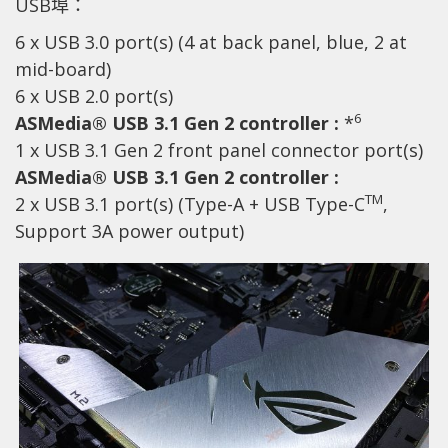
USB埠：
6 x USB 3.0 port(s) (4 at back panel, blue, 2 at
mid-board)
6 x USB 2.0 port(s)
6
ASMedia® USB 3.1 Gen 2 controller :
*
1 x USB 3.1 Gen 2 front panel connector port(s)
ASMedia® USB 3.1 Gen 2 controller :
TM
2 x USB 3.1 port(s) (Type-A + USB Type-C
,
Support 3A power output)