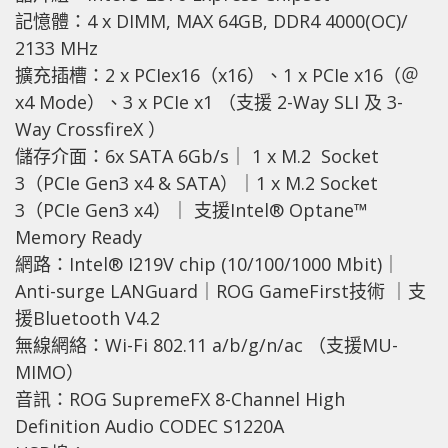
記憶體：4 x DIMM, MAX 64GB, DDR4 4000(OC)/
2133 MHz
擴充插槽：2 x PCIex16（x16）、1 x PCIe x16（＠
x4 Mode）、3 x PCIe x1 （支援 2-Way SLI 及 3-
Way CrossfireX ）
儲存介面：6x SATA 6Gb/s｜ 1 x M.2 Socket
3（PCIe Gen3 x4 & SATA）｜1 x M.2 Socket
3（PCIe Gen3 x4）｜ 支援Intel® Optane™
Memory Ready
網路：Intel® I219V chip (10/100/1000 Mbit)｜
Anti-surge LANGuard｜ROG GameFirst技術 ｜支
援Bluetooth V4.2
無線網絡：Wi-Fi 802.11 a/b/g/n/ac （支援MU-
MIMO）
音訊：ROG SupremeFX 8-Channel High
Definition Audio CODEC S1220A