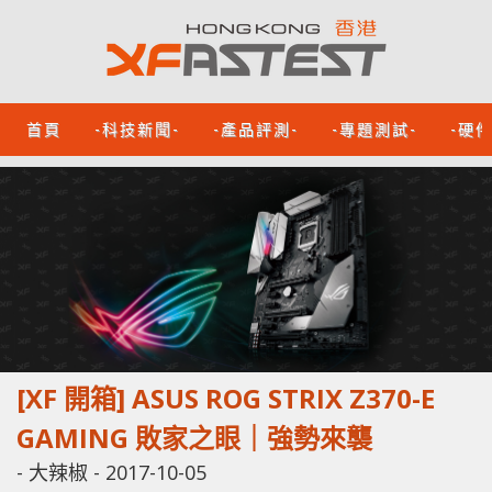
首頁
-科技新聞-
-產品評測-
-專題測試-
-硬
[XF 開箱] ASUS ROG STRIX Z370-E
GAMING 敗家之眼｜強勢來襲
-
大辣椒
-
2017-10-05