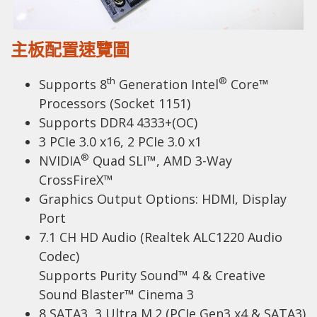
主板配置速覽圖
th
®
Supports 8
Generation Intel
Core™
Processors (Socket 1151)
Supports DDR4 4333+(OC)
3 PCIe 3.0 x16, 2 PCIe 3.0 x1
®
NVIDIA
Quad SLI™, AMD 3-Way
CrossFireX™
Graphics Output Options: HDMI, Display
Port
7.1 CH HD Audio (Realtek ALC1220 Audio
Codec)
Supports Purity Sound™ 4 & Creative
Sound Blaster™ Cinema 3
8 SATA3, 3 Ultra M.2 (PCIe Gen3 x4 & SATA3)