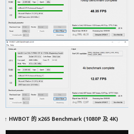
↑ HWBOT 的 x265 Benchmark (1080P 及 4K)