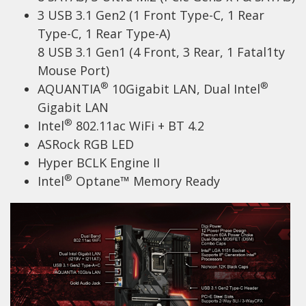
3 USB 3.1 Gen2 (1 Front Type-C, 1 Rear
Type-C, 1 Rear Type-A)
8 USB 3.1 Gen1 (4 Front, 3 Rear, 1 Fatal1ty
Mouse Port)
®
®
AQUANTIA
10Gigabit LAN, Dual Intel
Gigabit LAN
®
Intel
802.11ac WiFi + BT 4.2
ASRock RGB LED
Hyper BCLK Engine II
®
Intel
Optane™ Memory Ready