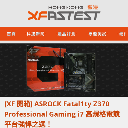
首頁
-科技新聞-
-產品評測-
-專題測試-
-硬
[XF 開箱] ASROCK Fatal1ty Z370
Professional Gaming i7 高規格電競
平台強悍之選！