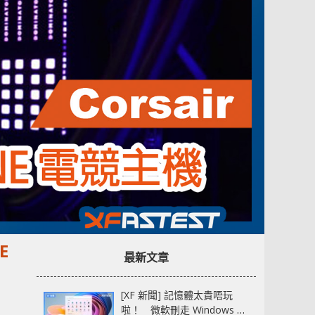
E
最新文章
[XF 新聞] 記憶體太貴唔玩
啦！ 微軟刪走 Windows 11