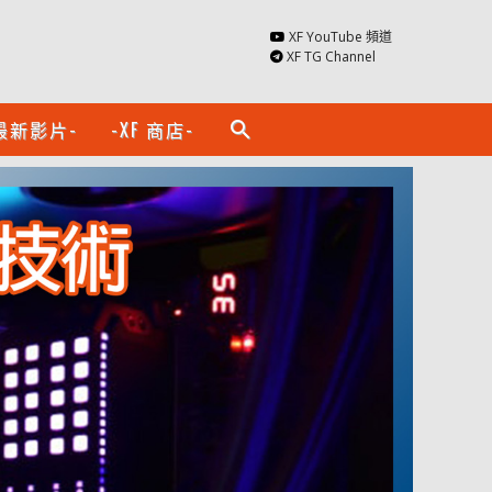
XF YouTube 頻道
XF TG Channel
最新影片-
-XF 商店-
search