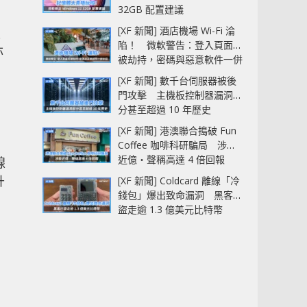
32GB 配置建議
[XF 新聞] 酒店機場 Wi-Fi 淪
技
陷！ 微軟警告：登入頁面可
亦
被劫持，密碼與惡意軟件一併
中招
[XF 新聞] 數千台伺服器被後
門攻擊 主機板控制器漏洞部
分甚至超過 10 年歷史
[XF 新聞] 港澳聯合搗破 Fun
Coffee 咖啡科研騙局 涉款
近億‧聲稱高達 4 倍回報
線
升
[XF 新聞] Coldcard 離線「冷
錢包」爆出致命漏洞 黑客已
盜走逾 1.3 億美元比特幣