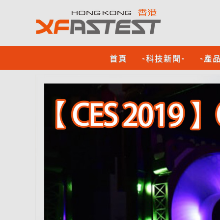
首頁
-科技新聞-
-產