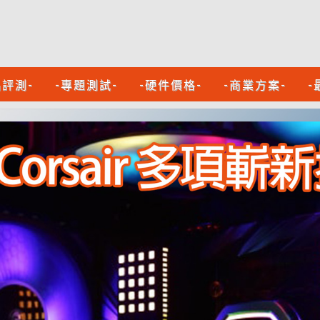
品評測-
-專題測試-
-硬件價格-
-商業方案-
-