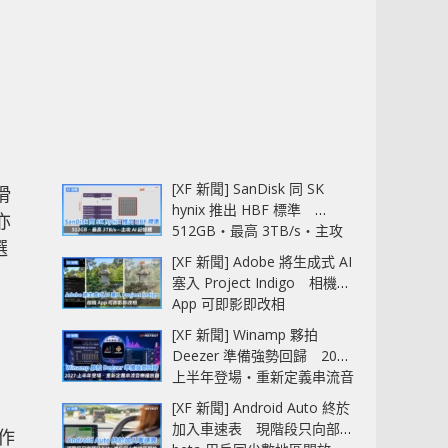
[XF 新聞] SanDisk 同 SK
滑
hynix 推出 HBF 標準
亦
512GB‧最高 3TB/s‧主攻
選
AI 記憶體
[XF 新聞] Adobe 將生成式 AI
塞入 Project Indigo 相機
App 可即影即改相
[XF 新聞] Winamp 夥拍
Deezer 準備強勢回歸 2027
上半年登場‧重新定義串流音
樂播放器
[XF 新聞] Android Auto 終於
加入車速表 現階段只向部分
操作